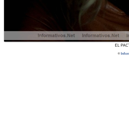
EL PACT
©