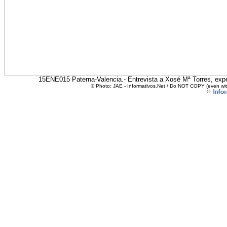
15ENE015 Paterna-Valencia.- Entrevista a Xosé Mª Torres, expe
© Photo: JAE - Informativos.Net / Do NOT COPY (even with
©