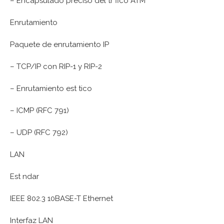
– Encapsulado preciso del tr fico ATM
Enrutamiento
Paquete de enrutamiento IP
– TCP/IP con RIP-1 y RIP-2
– Enrutamiento est tico
– ICMP (RFC 791)
– UDP (RFC 792)
LAN
Est ndar
IEEE 802.3 10BASE-T Ethernet
Interfaz LAN