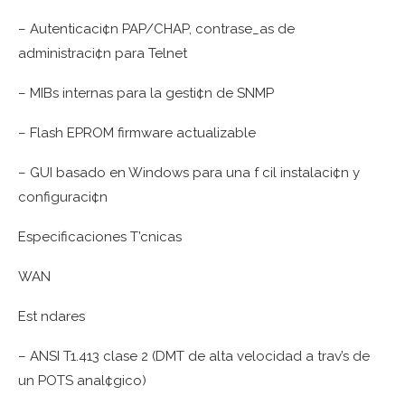
– Autenticaci¢n PAP/CHAP, contrase_as de
administraci¢n para Telnet
– MIBs internas para la gesti¢n de SNMP
– Flash EPROM firmware actualizable
– GUI basado en Windows para una f cil instalaci¢n y
configuraci¢n
Especificaciones T’cnicas
WAN
Est ndares
– ANSI T1.413 clase 2 (DMT de alta velocidad a trav’s de
un POTS anal¢gico)