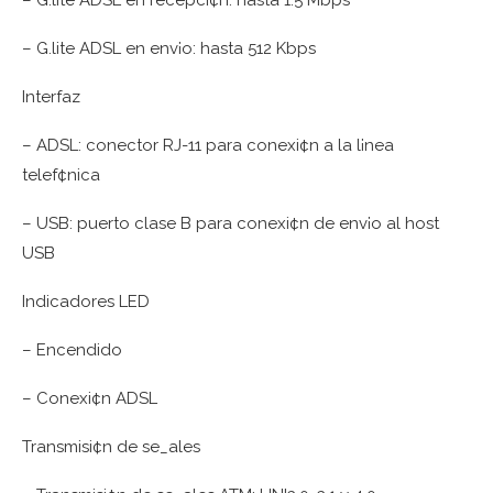
– G.lite ADSL en recepci¢n: hasta 1.5 Mbps
– G.lite ADSL en env¡o: hasta 512 Kbps
Interfaz
– ADSL: conector RJ-11 para conexi¢n a la l¡nea
telef¢nica
– USB: puerto clase B para conexi¢n de env¡o al host
USB
Indicadores LED
– Encendido
– Conexi¢n ADSL
Transmisi¢n de se_ales