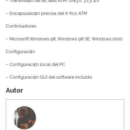
– Transmisi¢n de se_ales ATM: UNI3.0, 3.1 y 4.0
– Encapsulaci¢n precisa del tr fico ATM
Controladores
– Microsoft Windows 98, Windows 98 SE, Windows 2000
Configuraci¢n
– Configuraci¢n local del PC
– Configuraci¢n GUI del software incluido
Autor