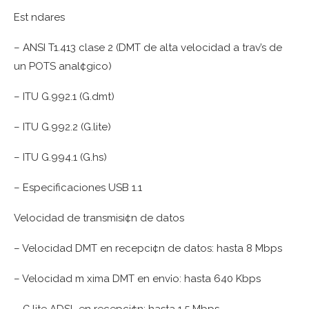
Est ndares
– ANSI T1.413 clase 2 (DMT de alta velocidad a trav’s de
un POTS anal¢gico)
– ITU G.992.1 (G.dmt)
– ITU G.992.2 (G.lite)
– ITU G.994.1 (G.hs)
– Especificaciones USB 1.1
Velocidad de transmisi¢n de datos
– Velocidad DMT en recepci¢n de datos: hasta 8 Mbps
– Velocidad m xima DMT en env¡o: hasta 640 Kbps