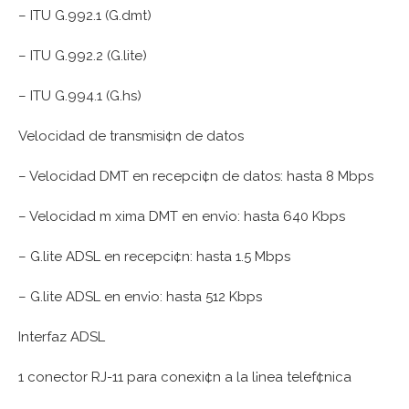
– ITU G.992.1 (G.dmt)
– ITU G.992.2 (G.lite)
– ITU G.994.1 (G.hs)
Velocidad de transmisi¢n de datos
– Velocidad DMT en recepci¢n de datos: hasta 8 Mbps
– Velocidad m xima DMT en env¡o: hasta 640 Kbps
– G.lite ADSL en recepci¢n: hasta 1.5 Mbps
– G.lite ADSL en env¡o: hasta 512 Kbps
Interfaz ADSL
1 conector RJ-11 para conexi¢n a la l¡nea telef¢nica