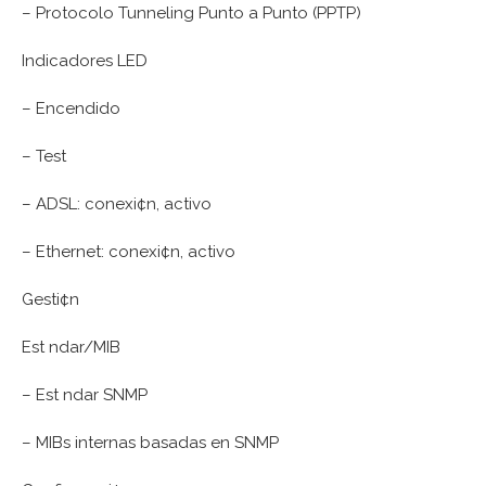
– Protocolo Tunneling Punto a Punto (PPTP)
Indicadores LED
– Encendido
– Test
– ADSL: conexi¢n, activo
– Ethernet: conexi¢n, activo
Gesti¢n
Est ndar/MIB
– Est ndar SNMP
– MIBs internas basadas en SNMP