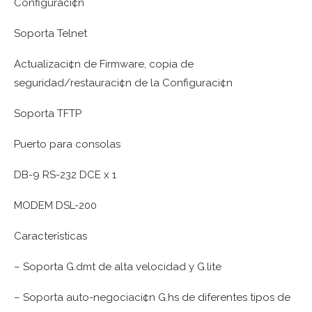
Configuraci¢n
Soporta Telnet
Actualizaci¢n de Firmware, copia de
seguridad/restauraci¢n de la Configuraci¢n
Soporta TFTP
Puerto para consolas
DB-9 RS-232 DCE x 1
MODEM DSL-200
Caracter¡sticas
– Soporta G.dmt de alta velocidad y G.lite
– Soporta auto-negociaci¢n G.hs de diferentes tipos de