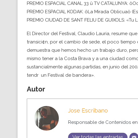
PREMIO ESPACIAL CANAL 33 û TV CATALUNYA: ôOch
PREMIO ESPACIAL KODAK: ôLa Mirada Oblicuaö (E
PREMIO CIUDAD DE SANT FELIU DE GUIXOLS: «Tu L
El Director del Festival, Claudio Lauria, resume q
transici¢n, por el cambio de sede, el poco tiempo 
demuestra que hemos hecho un trabajo duro, pero a
mismo tener a la Costa Brava y a una ciudad com
sustancialmente algunas partidas, en junio del 20
tendr un Festival de bandera».
Autor
Jose Escribano
Responsable de Contenidos en 
Ver todas las entradas