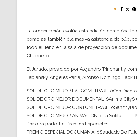
0
La organización evalúa esta edición como ôsalto cu
como así también ôla masiva asistencia de público,
todo el lleno en la sala de proyección de docume
Channel.ö
El Jurado, presidido por Alejandro Trinchant y c
Jabiansky, Angeles Parra, Alfonso Domingo, Jack H
SOL DE ORO MEJOR LARGOMETRAJE: ôOro Diabloö
SOL DE ORO MEJOR DOCUMENTAL: ôAnima Cityö (
SOL DE ORO MEJOR CORTOMETRAJE: ôSanzhyraö 
SOL DE ORO MEJOR ANIMACION: ôLa Solitude de 
Por otra parte, los Premios Especiales:
PREMIO ESPECIAL DOCUMANIA: ôSaudade Do Futuro