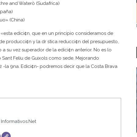
re and Waterö (Sudafrica)
spaña)
uo» (China)
ue «esta edici¢n, que en un principio consideramos de
de producci¢n y la dr stica reducci¢n del presupuesto,
 su vez superador de la edici¢n anterior. No es lo
o Sant Feliu de Guixols como sede. Mejorando
02 -la 9na. Edici¢n- podremos decir que la Costa Brava
Informativos.Net