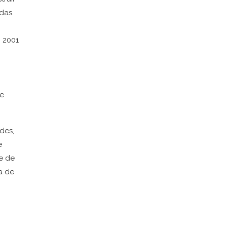
das.
 2001
de
des,
e
e de
a de