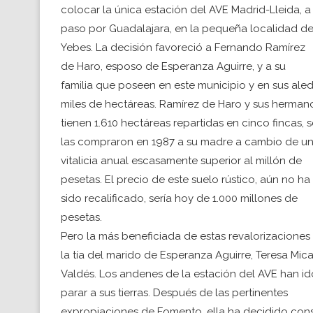
colocar la única estación del AVE Madrid-Lleida, a
paso por Guadalajara, en la pequeña localidad d
Yebes. La decisión favoreció a Fernando Ramírez
de Haro, esposo de Esperanza Aguirre, y a su
familia que poseen en este municipio y en sus ale
miles de hectáreas. Ramírez de Haro y sus herman
tienen 1.610 hectáreas repartidas en cinco fincas, 
las compraron en 1987 a su madre a cambio de un
vitalicia anual escasamente superior al millón de
pesetas. El precio de este suelo rústico, aún no ha
sido recalificado, sería hoy de 1.000 millones de
pesetas.
Pero la más beneficiada de estas revalorizaciones
la tía del marido de Esperanza Aguirre, Teresa Mic
Valdés. Los andenes de la estación del AVE han id
parar a sus tierras. Después de las pertinentes
expropiaciones de Fomento, ella ha decidido cons