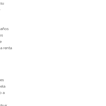
 su
e
daños
os
se
a renta
 es
aela
o a
truir