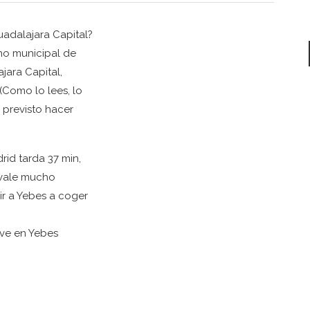
adalajara Capital?
no municipal de
jara Capital,
(Como lo lees, lo
 previsto hacer
id tarda 37 min,
e vale mucho
ir a Yebes a coger
Ave en Yebes