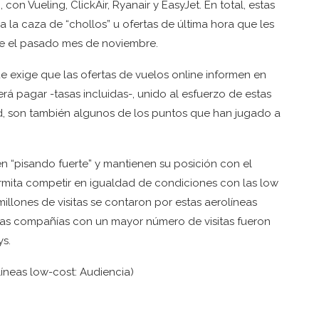
on Vueling, ClickAir, Ryanair y EasyJet. En total, estas
 a la caza de “chollos” u ofertas de última hora que les
te el pasado mes de noviembre.
 exige que las ofertas de vuelos online informen en
á pagar -tasas incluidas-, unido al esfuerzo de estas
, son también algunos de los puntos que han jugado a
en “pisando fuerte” y mantienen su posición con el
rmita competir en igualdad de condiciones con las low
millones de visitas se contaron por estas aerolíneas
 las compañías con un mayor número de visitas fueron
ys.
íneas low-cost: Audiencia)