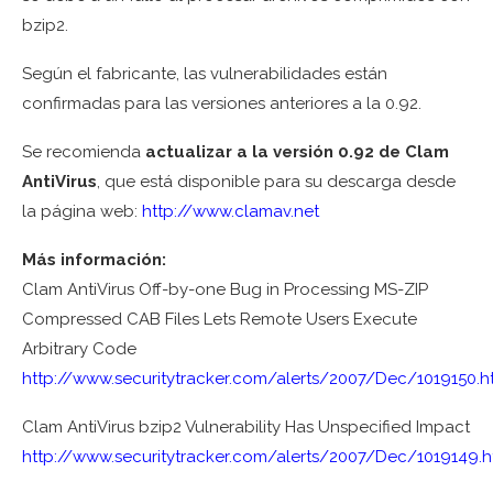
bzip2.
Según el fabricante, las vulnerabilidades están
confirmadas para las versiones anteriores a la 0.92.
Se recomienda
actualizar a la versión 0.92 de Clam
AntiVirus
, que está disponible para su descarga desde
la página web:
http://www.clamav.net
Más información:
Clam AntiVirus Off-by-one Bug in Processing MS-ZIP
Compressed CAB Files Lets Remote Users Execute
Arbitrary Code
http://www.securitytracker.com/alerts/2007/Dec/
1019150
.h
Clam AntiVirus bzip2 Vulnerability Has Unspecified Impact
http://www.securitytracker.com/alerts/2007/Dec/
1019149
.