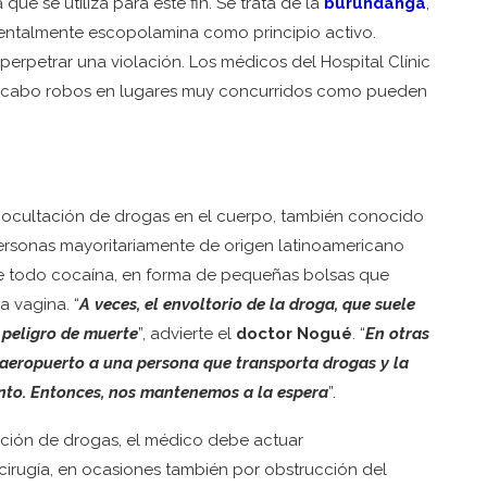
e se utiliza para este fin. Se trata de la
burundanga
,
entalmente escopolamina como principio activo.
 perpetrar una violación. Los médicos del Hospital Clínic
 a cabo robos en lugares muy concurridos como pueden
a ocultación de drogas en el cuerpo, también conocido
personas mayoritariamente de origen latinoamericano
re todo cocaína, en forma de pequeñas bolsas que
a vagina. “
A veces, el envoltorio de la droga, que suele
 peligro de muerte
”, advierte el
doctor Nogué
. “
En otras
 aeropuerto a una persona que transporta drogas y la
ento. Entonces, nos mantenemos a la espera
”.
ación de drogas, el médico debe actuar
cirugía, en ocasiones también por obstrucción del