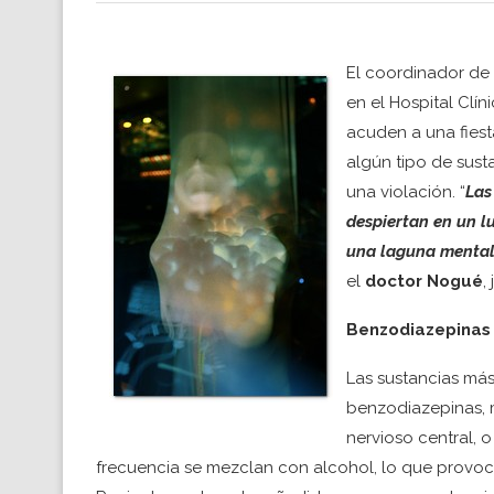
El coordinador de 
en el Hospital Clín
acuden a una fiest
algún tipo de sust
una violación. “
Las
despiertan en un l
una laguna mental
el
doctor Nogué
,
Benzodiazepinas
Las sustancias má
benzodiazepinas, 
nervioso central, 
frecuencia se mezclan con alcohol, lo que provoca 