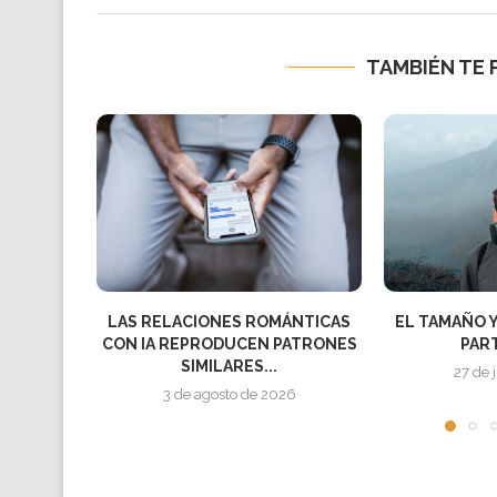
TAMBIÉN TE 
ÁNTICAS
EL TAMAÑO Y LA FORMA DE LAS
LA OMS ADV
PATRONES
PARTÍCULAS...
CÁNCER
27 de julio de 2026
27 de 
26