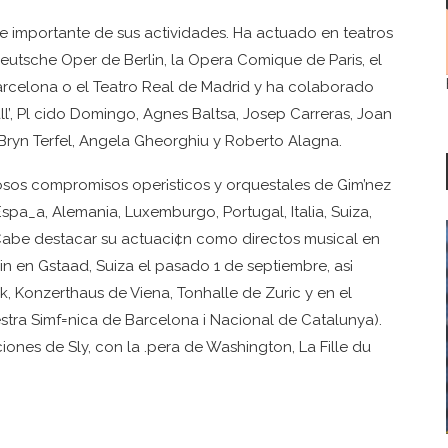
e importante de sus actividades. Ha actuado en teatros
utsche Oper de Berl¡n, la Opera Comique de Paris, el
arcelona o el Teatro Real de Madrid y ha colaborado
l’, Pl cido Domingo, Agnes Baltsa, Josep Carreras, Joan
l, Bryn Terfel, Angela Gheorghiu y Roberto Alagna.
sos compromisos oper¡sticos y orquestales de Gim’nez
pa_a, Alemania, Luxemburgo, Portugal, Italia, Suiza,
 Cabe destacar su actuaci¢n como directos musical en
in en Gstaad, Suiza el pasado 1 de septiembre, as¡
, Konzerthaus de Viena, Tonhalle de Zuric y en el
stra Simf=nica de Barcelona i Nacional de Catalunya).
ones de Sly, con la .pera de Washington, La Fille du