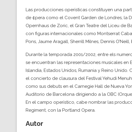
Las producciones oper¡sticas constituyen una part
de ¢pera como el Covent Garden de Londres, la De
Opernhaus de Zoric, el Gran Teatre del Liceu de B
con figuras internacionales como Montserrat Cabal
Pons, Jaume Aragall, Sherrill Milnes, Dennis O’Neil
Durante la temporada 2001/2002, entre els numero
se encuentran las representaciones musicales en Es
Islandia, Estados Unidos, Rumania y Reino Unido.
el concierto de clausura del Festival Yehudi Menuh
como sus debuts en el Carnegie Hall de Nueva York
Auditorio de Barcelona dirigiendo a la OBC (Orque
En el campo oper¡stico, cabe nombrar las producci
Regiment, con la Portland Opera.
Autor