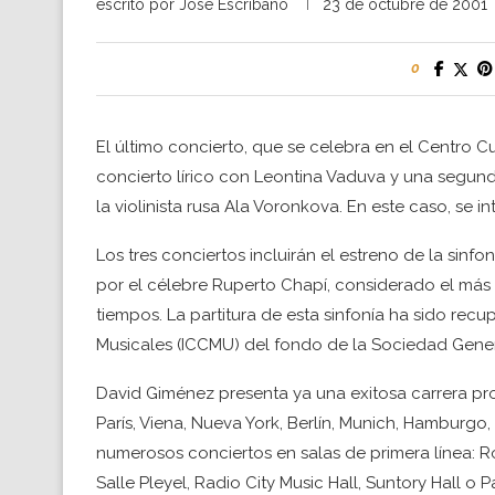
escrito por
Jose Escribano
23 de octubre de 2001
0
El último concierto, que se celebra en el Centro C
concierto lírico con Leontina Vaduva y una segund
la violinista rusa Ala Voronkova. En este caso, se 
Los tres conciertos incluirán el estreno de la sinf
por el célebre Ruperto Chapí, considerado el más
tiempos. La partitura de esta sinfonía ha sido rec
Musicales (ICCMU) del fondo de la Sociedad Genera
David Giménez presenta ya una exitosa carrera p
París, Viena, Nueva York, Berlín, Munich, Hamburgo,
numerosos conciertos en salas de primera línea: Ro
Salle Pleyel, Radio City Music Hall, Suntory Hall 