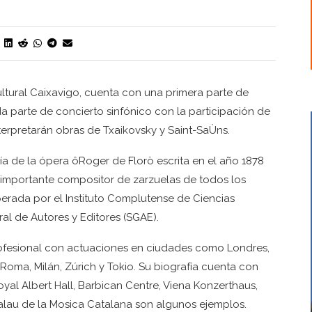
ultural Caixavigo, cuenta con una primera parte de
a parte de concierto sinfónico con la participación de
interpretarán obras de Txaikovsky y Saint-SaÙns.
onía de la ópera ôRoger de Florö escrita en el año 1878
 importante compositor de zarzuelas de todos los
uperada por el Instituto Complutense de Ciencias
l de Autores y Editores (SGAE).
rofesional con actuaciones en ciudades como Londres,
 Roma, Milán, Zúrich y Tokio. Su biografía cuenta con
yal Albert Hall, Barbican Centre, Viena Konzerthaus,
o Palau de la Mosica Catalana son algunos ejemplos.