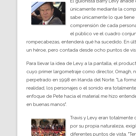
El guionista Barry Levy añade
únicamente mediante la compr
sabe únicamente lo que tiene a
comprensión de cada persona 
el público ve el cuadro conjunt
rompecabezas, entenderá qué ha sucedido. En último 
un héroe, pero contada desde ocho puntos de vista
Para llevar la idea de Levy a la pantalla, el product
cuyo primer largometraje como director, Omagh, 
perpetrado en 1998 en Irlanda del Norte. "La form
realidad, los personajes o el sonido era totalmente o
enfoque de Pete hacia el material me hizo entende
en buenas manos".
Travis y Levy eran totalmente
por su propia naturaleza, exig
diferentes puntos de vista. "T