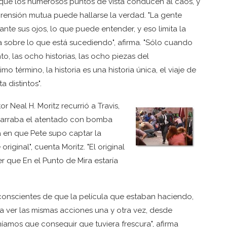
 que los numerosos puntos de vista conducen al caos, y
ensión mutua puede hallarse la verdad. "La gente
nte sus ojos, lo que puede entender, y eso limita la
sobre lo que está sucediendo", afirma. "Sólo cuando
o, las ocho historias, las ocho piezas del
término, la historia es una historia única, el viaje de
 distintos".
or Neal H. Moritz recurrió a Travis,
narraba el atentado con bomba
a en que Pete supo captar la
riginal", cuenta Moritz. "El original
r que En el Punto de Mira estaría
 conscientes de que la película que estaban haciendo,
ía ver las mismas acciones una y otra vez, desde
eníamos que conseguir que tuviera frescura", afirma