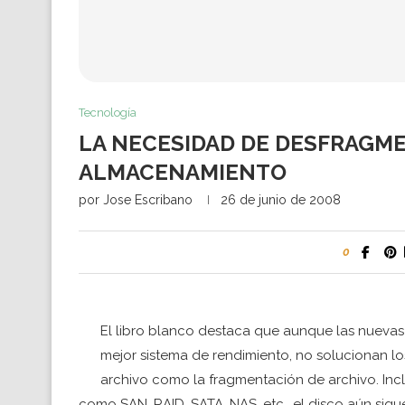
Tecnología
LA NECESIDAD DE DESFRAGM
ALMACENAMIENTO
por
Jose Escribano
26 de junio de 2008
0
El libro blanco destaca que aunque las nuevas
mejor sistema de rendimiento, no solucionan l
archivo como la fragmentación de archivo. In
como SAN, RAID, SATA, NAS…etc., el disco aún sigu