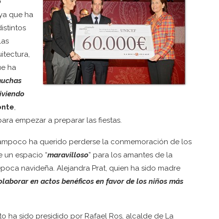
o
 ya que ha
stintos
las
itectura,
ue ha
muchas
iviendo
onte
,
ara empezar a preparar las fiestas.
 tampoco ha querido perderse la conmemoración de los
e un espacio “
maravilloso
” para los amantes de la
 época navideña. Alejandra Prat, quien ha sido madre
laborar en actos benéficos en favor de los niños más
to ha sido presidido por Rafael Ros, alcalde de La