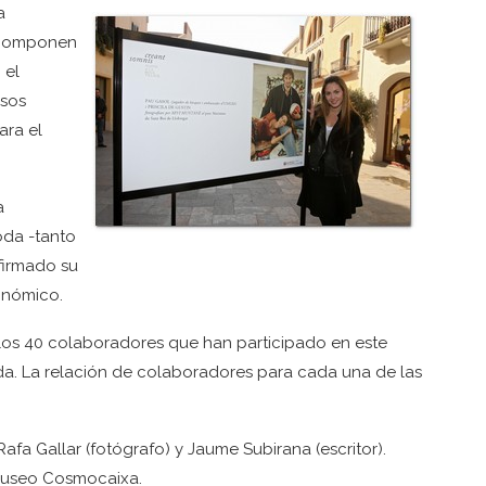
a
e componen
 el
rsos
ara el
a
oda -tanto
firmado su
onómico.
los 40 colaboradores que han participado en este
a. La relación de colaboradores para cada una de las
fa Gallar (fotógrafo) y Jaume Subirana (escritor).
 Museo Cosmocaixa.