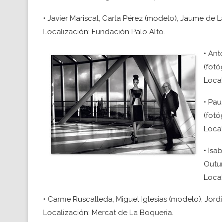
• Javier Mariscal, Carla Pérez (modelo), Jaume de L
Localización: Fundación Palo Alto.
• Ant
(fotó
Local
• Pau
(fotó
Local
• Isa
Outum
Local
• Carme Ruscalleda, Miguel Iglesias (modelo), Jordi
Localización: Mercat de La Boqueria.