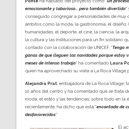
Ponte
ha hablado del proyecto como “
un proces
emocionante y laborioso… pero también divertido
”
conseguido congregar a personalidades de muy di
ámbitos como la moda, la gastronomía, el diseño, 
humanidades, el deporte, el cine, la ciencia, la arqu
la cultura y las instituciones para un fin solidario q
contado con la colaboración de UNICEF. “
Tengo 
ganas de que lleguen las navidades porque estoy v
meses de intenso trabajo
” ha comentado
Laura P
quien ha aprovechado su visita a La Roca Village p
Alejandra Prat
, embajadora de La Roca Village,
10 años del centro y ha comentado que se trata d
moda, el estilo y las tendencias, sobre todo en la
recientemente, ha dicho que está “
encantada de co
desfavorecidos
”.
El ac