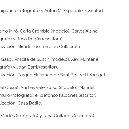
aiguana (fotógrafo) y Anton M. Espadaler (escritor).
onio Miró, Carla Crombie (modelo), Carles Alsina
grafo) y Rosa Regàs (escritora).
ización: Mirador de Torre de Collserola.
 Gasol, Priscila de Gustin (modelo), Xevi Muntané
grafo) y Joan Barril (escritor).
ización: Parque Marianao de Sant Boi de Llobregat.
bel Coixet, Andrés Velencoso (modelo), Manuel
uro (fotógrafo) e Ildefonso Falcones (escritor).
ización: Casa Batlló.
 Cortés (fotógrafo) y Tana Collados (escritora).