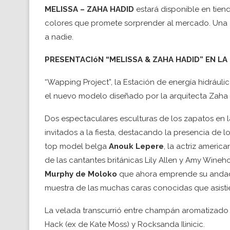
MELISSA – ZAHA HADID
estará disponible en tien
colores que promete sorprender al mercado. Una a
a nadie.
PRESENTACIóN “MELISSA & ZAHA HADID” EN L
“Wapping Project”, la Estación de energía hidráuli
el nuevo modelo diseñado por la arquitecta Zaha 
Dos espectaculares esculturas de los zapatos en la
invitados a la fiesta, destacando la presencia de 
top model belga
Anouk Lepere
, la actriz americ
de las cantantes británicas Lily Allen y Amy Wineh
Murphy de Moloko
que ahora emprende su andadu
muestra de las muchas caras conocidas que asistie
La velada transcurrió entre champán aromatizado c
Hack (ex de Kate Moss) y Rocksanda Ilinicic.