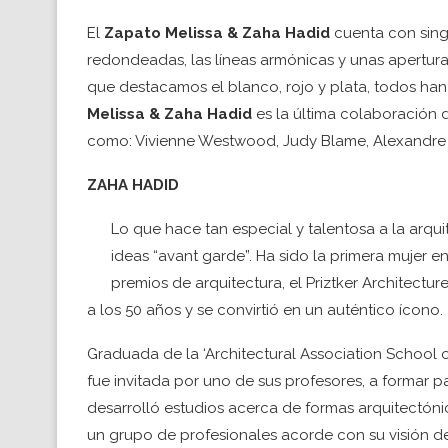
El
Zapato Melissa & Zaha Hadid
cuenta con singu
redondeadas, las líneas armónicas y unas aperturas
que destacamos el blanco, rojo y plata, todos han
Melissa & Zaha Hadid
es la última colaboración 
como: Vivienne Westwood, Judy Blame, Alexandre 
ZAHA HADID
Lo que hace tan especial y talentosa a la arqui
ideas “avant garde”. Ha sido la primera mujer 
premios de arquitectura, el Priztker Architectu
a los 50 años y se convirtió en un auténtico ícono.
Graduada de la ‘Architectural Association School 
fue invitada por uno de sus profesores, a formar pa
desarrolló estudios acerca de formas arquitectón
un grupo de profesionales acorde con su visión d