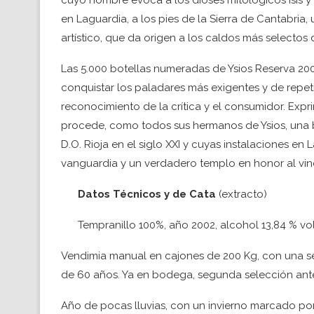
cuyo nombre evoca a los dioses mitológicos Isis y Os
en Laguardia, a los pies de la Sierra de Cantabria
artístico, que da origen a los caldos más selectos 
Las 5.000 botellas numeradas de Ysios Reserva 20
conquistar los paladares más exigentes y de repetir
reconocimiento de la crítica y el consumidor. Expr
procede, como todos sus hermanos de Ysios, una 
D.O. Rioja en el siglo XXI y cuyas instalaciones en
vanguardia y un verdadero templo en honor al vin
Datos Técnicos y de Cata
(extracto)
Tempranillo 100%, año 2002, alcohol 13,84 % vo
Vendimia manual en cajones de 200 Kg, con una s
de 60 años. Ya en bodega, segunda selección ante
Año de pocas lluvias, con un invierno marcado por 