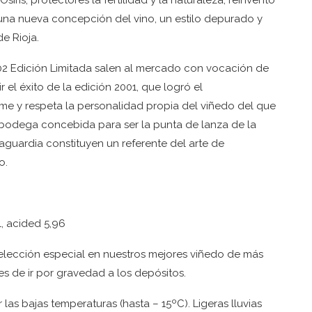
iris, protectores la fertilidad y la naturaleza, reinventó
, una nueva concepción del vino, un estilo depurado y
de Rioja.
02 Edición Limitada salen al mercado con vocación de
 el éxito de la edición 2001, que logró el
ime y respeta la personalidad propia del viñedo del que
bodega concebida para ser la punta de lanza de la
 Laguardia constituyen un referente del arte de
o.
l, acided 5,96
elección especial en nuestros mejores viñedo de más
s de ir por gravedad a los depósitos.
las bajas temperaturas (hasta – 15ºC). Ligeras lluvias