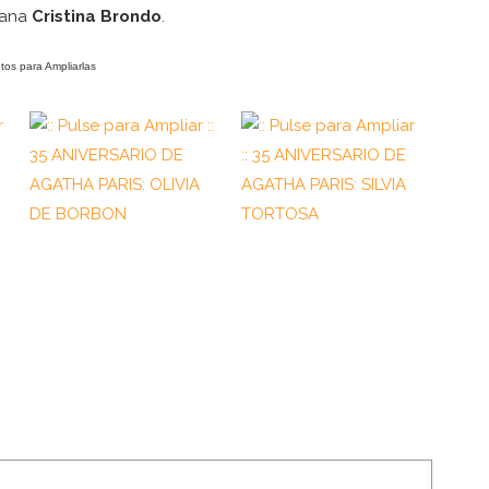
lana
Cristina Brondo
.
otos para Ampliarlas