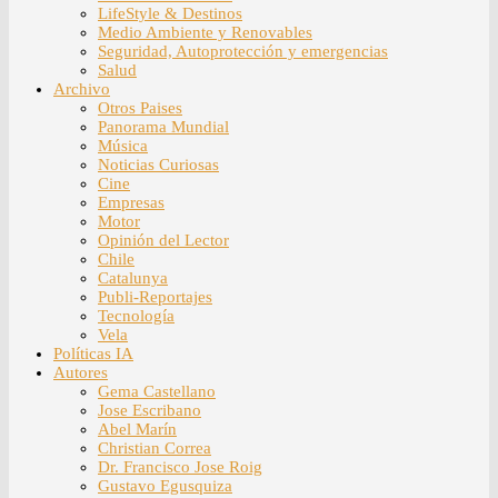
LifeStyle & Destinos
Medio Ambiente y Renovables
Seguridad, Autoprotección y emergencias
Salud
Archivo
Otros Paises
Panorama Mundial
Música
Noticias Curiosas
Cine
Empresas
Motor
Opinión del Lector
Chile
Catalunya
Publi-Reportajes
Tecnología
Vela
Políticas IA
Autores
Gema Castellano
Jose Escribano
Abel Marín
Christian Correa
Dr. Francisco Jose Roig
Gustavo Egusquiza