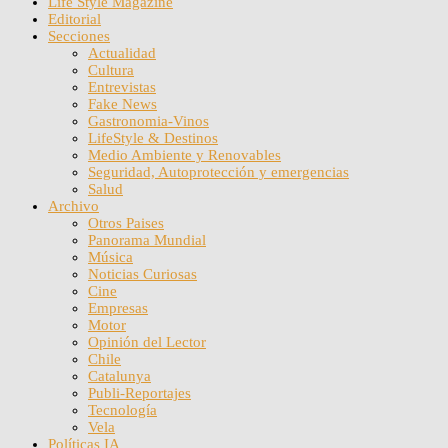
Life Style Magazine
Editorial
Secciones
Actualidad
Cultura
Entrevistas
Fake News
Gastronomia-Vinos
LifeStyle & Destinos
Medio Ambiente y Renovables
Seguridad, Autoprotección y emergencias
Salud
Archivo
Otros Paises
Panorama Mundial
Música
Noticias Curiosas
Cine
Empresas
Motor
Opinión del Lector
Chile
Catalunya
Publi-Reportajes
Tecnología
Vela
Políticas IA