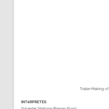
Trailer-Making o
INTéRPRETES
Sylvester Stallone (Barney Ross)