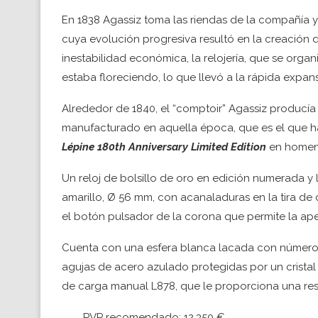
En 1838 Agassiz toma las riendas de la compañía 
cuya evolución progresiva resultó en la creación d
inestabilidad económica, la relojería, que se org
estaba floreciendo, lo que llevó a la rápida expans
Alrededor de 1840, el “comptoir” Agassiz producía
manufacturado en aquella época, que es el que 
Lépine 180th Anniversary Limited Edition
en homena
Un reloj de bolsillo de oro en edición numerada y 
amarillo, Ø 56 mm, con acanaladuras en la tira de
el botón pulsador de la corona que permite la ape
Cuenta con una esfera blanca lacada con número
agujas de acero azulado protegidas por un crista
de carga manual L878, que le proporciona una res
PVP recomendado: 12.350 €