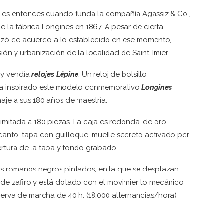
y es entonces cuando funda la compañía Agassiz & Co.,
e la fábrica Longines en 1867. A pesar de cierta
anizó de acuerdo a lo establecido en ese momento,
ión y urbanización de la localidad de Saint-Imier.
 y vendía
relojes Lépine
. Un reloj de bolsillo
ha inspirado este modelo conmemorativo
Longines
je a sus 180 años de maestría.
limitada a 180 piezas. La caja es redonda, de oro
 canto, tapa con guilloque, muelle secreto activado por
rtura de la tapa y fondo grabado.
s romanos negros pintados, en la que se desplazan
l de zafiro y está dotado con el movimiento mecánico
erva de marcha de 40 h. (18.000 alternancias/hora)