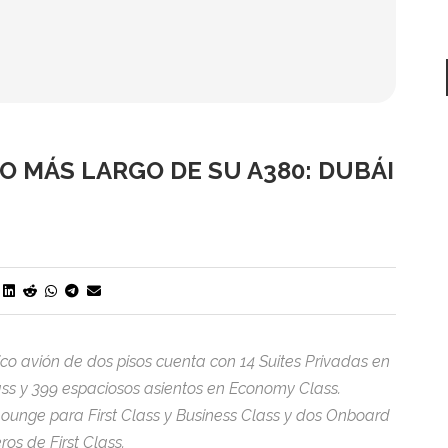
O MÁS LARGO DE SU A380: DUBÁI
co avión de dos pisos cuenta con 14 Suites Privadas en
ass y 399 espaciosos asientos en Economy Class.
ounge para First Class y Business Class y dos Onboard
os de First Class.