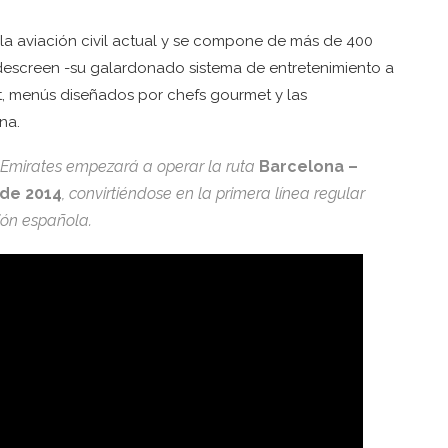
la aviación civil actual y se compone de más de 400
idescreen -su galardonado sistema de entretenimiento a
t, menús diseñados por chefs gourmet y las
na.
e Emirates empezará a operar la ruta
Barcelona –
de 2014
, convirtiéndose en la primera línea regular
ción española.