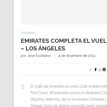
Empresas
EMIRATES COMPLETA EL VUEL
– LOS ÁNGELES
por
Jose Escribano
4 de diciembre de 2013
0
El A380 de Emirates es único. Este emblemáti
First Class, 76 asientos-cama en Business Cl
Dispone, además, de un exclusivo Onboard L
Shower Spas de diseño exquisito para pasajer