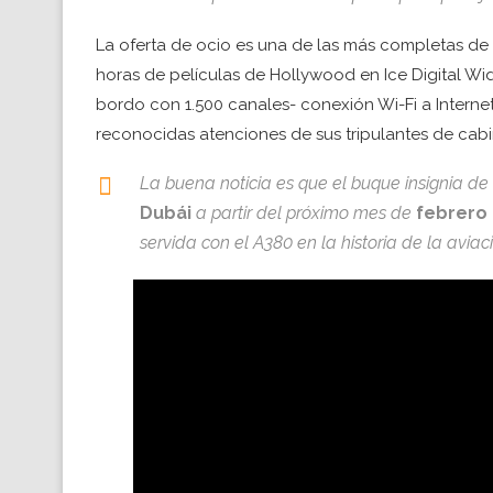
La oferta de ocio es una de las más completas de 
horas de películas de Hollywood en Ice Digital W
bordo con 1.500 canales- conexión Wi-Fi a Interne
reconocidas atenciones de sus tripulantes de cabi
La buena noticia es que el buque insignia d
Dubái
a partir del próximo mes de
febrero 
servida con el A380 en la historia de la avia