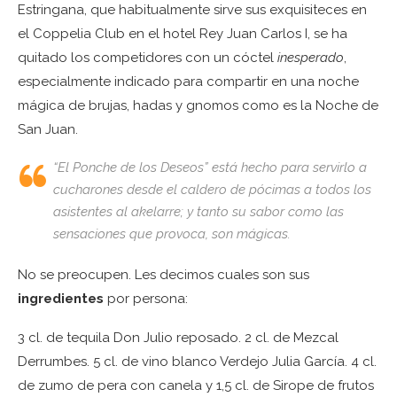
Estringana, que habitualmente sirve sus exquisiteces en
el Coppelia Club en el hotel Rey Juan Carlos I, se ha
quitado los competidores con un cóctel
inesperado
,
especialmente indicado para compartir en una noche
mágica de brujas, hadas y gnomos como es la Noche de
San Juan.
“El Ponche de los Deseos” está hecho para servirlo
a
cucharones
desde el caldero de pócimas a todos los
asistentes al
akelarre
; y tanto su sabor como las
sensaciones que provoca, son mágicas.
No se preocupen. Les decimos cuales son sus
ingredientes
por persona:
3 cl. de tequila Don Julio reposado. 2 cl. de Mezcal
Derrumbes. 5 cl. de vino blanco Verdejo Julia García. 4 cl.
de zumo de pera con canela y 1,5 cl. de Sirope de frutos