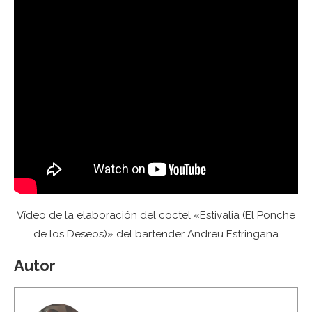
Vídeo de la elaboración del coctel «Estivalia (El Ponche
de los Deseos)» del bartender Andreu Estringana
Autor