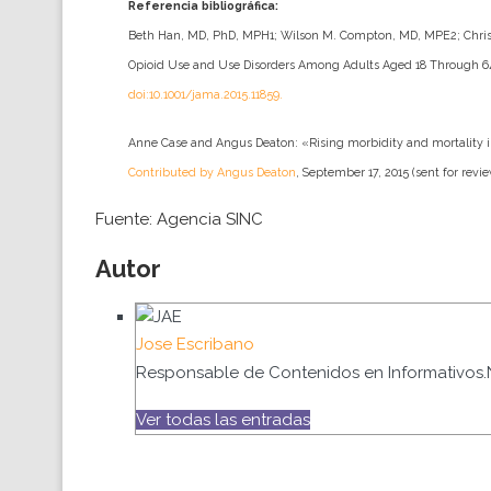
Referencia bibliográfica:
Beth Han, MD, PhD, MPH1; Wilson M. Compton, MD, MPE2; Chris
Opioid Use and Use Disorders Among Adults Aged 18 Through 64 
doi:10.1001/jama.2015.11859.
Anne Case and Angus Deaton: «Rising morbidity and mortality 
Contributed by Angus Deaton
, September 17, 2015 (sent for revi
Fuente: Agencia SINC
Autor
Jose Escribano
Responsable de Contenidos en Informativos.
Ver todas las entradas