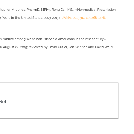
topher M. Jones, PharmD, MPH3; Rong Cai, MS1: «Nonmedical Prescription
Years in the United States, 2003-2013».
JAMA. 2015;314(14):1468-1478.
in midlife among white non-Hispanic Americans in the 21st century».
ew August 22, 2015; reviewed by David Cutler, Jon Skinner, and David Weir)
Net