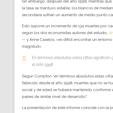
Sin embargo, después del año 1998, mientras que 
la tasa se mantuvo estable, los blancos de medi
secundaria sufrían un aumento de medio punto ca
Esto supone un incremento de 134 muertes por cad
según los dos economistas autores del estudio,
An
— y Anne Caselos, «es difícil encontrar un entor
magnitud».
En términos absolutos estas cifras signific
el año 1998
Según Compton “en términos absolutos estas cifra
fallecido desde el año 1998, muertes que no se hu
social y de edad se hubiera mantenido conforme a 
países de similar nivel de desarrollo”.
La presentación de este informe coincide con la 