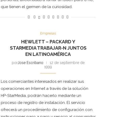
que tienen el germen de la curiosidad.
Empresas
HEWLETT – PACKARD Y
STARMEDIA TRABAJAR-N JUNTOS
EN LATINOAMÉRICA
por
Jose Escribano
12 de septiembre de
1999
Los comerciantes interesados en realizar sus
operaciones en Internet a través de la solución
HP-StarMedia, podrán hacerlo mediante un
proceso de registro de instalación. El servicio
ofrecerá un procedimiento de configuración con
instrucciones paso a paso y servicio al consumidor