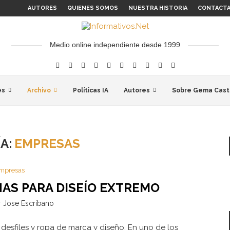
AUTORES
QUIENES SOMOS
NUESTRA HISTORIA
CONTACT
Medio online independiente desde 1999
es
Archivo
Políticas IA
Autores
Sobre Gema Cast
A:
EMPRESAS
mpresas
INAS PARA DISEÍO EXTREMO
r
Jose Escribano
desfiles y ropa de marca y diseño. En uno de los