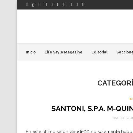
Inicio
Life Style Magazine
Editorial
Seccion
CATEGORÍ
E
SANTONI, S.P.A. M-QU
escrito po
En este último salón Gaudí-99 no solamente hubo 