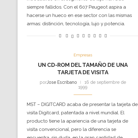
siempre fallidos. Con el 607 Peugeot aspira a
hacerse un hueco en ese sector con las mismas
armas: distinción, tecnología, lujo y potencia.
Empresas
UN CD-ROM DEL TAMAÑO DE UNA
TARJETA DE VISITA
por
Jose Escribano
16 de septiembre de
1999
MST – DIGITCARD acaba de presentar la tarjeta de
visita Digitcard, patentada a nivel mundial. El
producto tiene la apariencia de una tarjeta de
visita convencional, pero la diferencia se
encuentra, sin duda, en la gran cantidad de