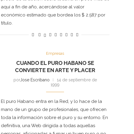
aquí a fin de año, acercándose al valor
económico estimado que bordea los $ 2.587 por
título.
Empresas
CUANDO EL PURO HABANO SE
CONVIERTE EN ARTE Y PLACER
por
Jose Escribano
14 de septiembre de
1999
El puro Habano entra en la Red, y lo hace de la
mano de un grupo de profesionales, que ofrecen
toda la información sobre el puro y su entorno. En
definitiva, una Web dirigida a todas aquellas
personas, aficionadas a fumar un buen puro o no,