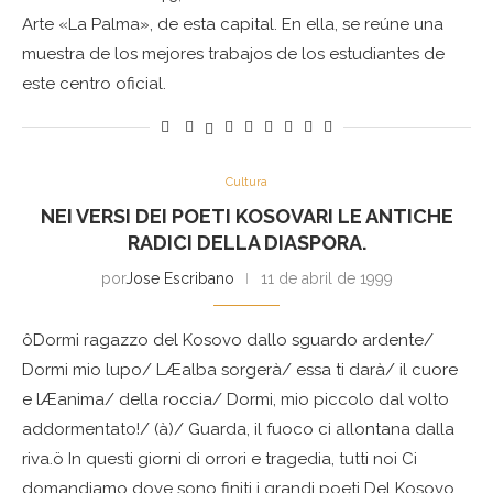
Arte «La Palma», de esta capital. En ella, se reúne una
muestra de los mejores trabajos de los estudiantes de
este centro oficial.
Cultura
NEI VERSI DEI POETI KOSOVARI LE ANTICHE
RADICI DELLA DIASPORA.
por
Jose Escribano
11 de abril de 1999
ôDormi ragazzo del Kosovo dallo sguardo ardente/
Dormi mio lupo/ LÆalba sorgerà/ essa ti darà/ il cuore
e lÆanima/ della roccia/ Dormi, mio piccolo dal volto
addormentato!/ (à)/ Guarda, il fuoco ci allontana dalla
riva.ö In questi giorni di orrori e tragedia, tutti noi Ci
domandiamo dove sono finiti i grandi poeti Del Kosovo,