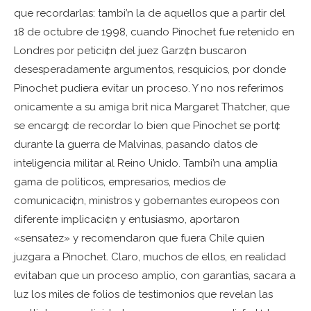
que recordarlas: tambi’n la de aquellos que a partir del
18 de octubre de 1998, cuando Pinochet fue retenido en
Londres por petici¢n del juez Garz¢n buscaron
desesperadamente argumentos, resquicios, por donde
Pinochet pudiera evitar un proceso. Y no nos referimos
onicamente a su amiga brit nica Margaret Thatcher, que
se encarg¢ de recordar lo bien que Pinochet se port¢
durante la guerra de Malvinas, pasando datos de
inteligencia militar al Reino Unido. Tambi’n una amplia
gama de pol¡ticos, empresarios, medios de
comunicaci¢n, ministros y gobernantes europeos con
diferente implicaci¢n y entusiasmo, aportaron
«sensatez» y recomendaron que fuera Chile quien
juzgara a Pinochet. Claro, muchos de ellos, en realidad
evitaban que un proceso amplio, con garant¡as, sacara a
luz los miles de folios de testimonios que revelan las