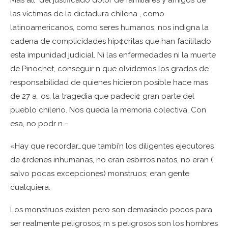
Mas all del justificado dolor de familiares y amigos de
las v¡ctimas de la dictadura chilena , como
latinoamericanos, como seres humanos, nos indigna la
cadena de complicidades hip¢critas que han facilitado
esta impunidad judicial. Ni las enfermedades ni la muerte
de Pinochet, conseguir n que olvidemos los grados de
responsabilidad de quienes hicieron posible hace mas
de 27 a_os, la tragedia que padeci¢ gran parte del
pueblo chileno. Nos queda la memoria colectiva. Con
esa, no podr n.–
«Hay que recordar…que tambi’n los diligentes ejecutores
de ¢rdenes inhumanas, no eran esbirros natos, no eran (
salvo pocas excepciones) monstruos; eran gente
cualquiera.
Los monstruos existen pero son demasiado pocos para
ser realmente peligrosos; m s peligrosos son los hombres