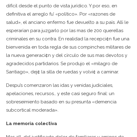
dif¡cil desde el punto de vista jur¡dico. Y por eso, en
definitiva el arreglo fu’ «pol¡tico». Por «razones de
salud», el anciano enfermo fue devuelto a su pa¡s. All¡ le
esperar¡an para juzgarlo por las mas de 200 querellas
criminales en su contra. En realidad la recepci¢n fue una
bienvenida en toda regla de sus compinches militares de
la nueva generaci¢n y del c¡rculo de sus mas devotos y
agradecidos partidarios. Se produjo el «milagro de
Santiago», dej¢ la silla de ruedas y volvi¢ a caminar.
Despu’s comenzaron las idas y venidas judiciales,
apelaciones, recursos… y este casi seguro final: un
sobreseimiento basado en su presunta «demencia
subcortical moderada».
La memoria colectiva