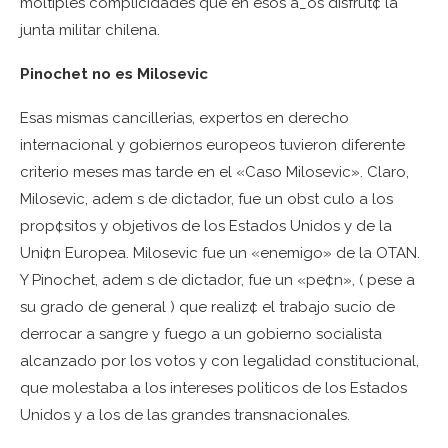
moltiples complicidades que en esos a_os disfrut¢ la
junta militar chilena.
Pinochet no es Milosevic
Esas mismas canciller¡as, expertos en derecho
internacional y gobiernos europeos tuvieron diferente
criterio meses mas tarde en el «Caso Milosevic». Claro,
Milosevic, adem s de dictador, fue un obst culo a los
prop¢sitos y objetivos de los Estados Unidos y de la
Uni¢n Europea. Milosevic fue un «enemigo» de la OTAN.
Y Pinochet, adem s de dictador, fue un «pe¢n», ( pese a
su grado de general ) que realiz¢ el trabajo sucio de
derrocar a sangre y fuego a un gobierno socialista
alcanzado por los votos y con legalidad constitucional,
que molestaba a los intereses pol¡ticos de los Estados
Unidos y a los de las grandes transnacionales.