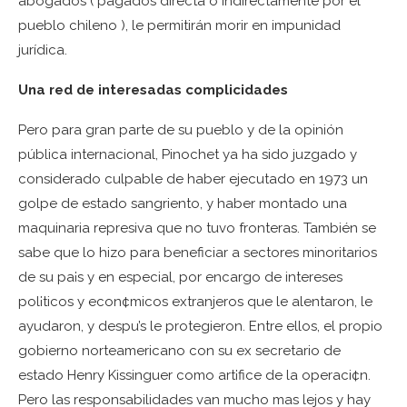
abogados ( pagados directa o indirectamente por el
pueblo chileno ), le permitirán morir en impunidad
jurídica.
Una red de interesadas complicidades
Pero para gran parte de su pueblo y de la opinión
pública internacional, Pinochet ya ha sido juzgado y
considerado culpable de haber ejecutado en 1973 un
golpe de estado sangriento, y haber montado una
maquinaria represiva que no tuvo fronteras. También se
sabe que lo hizo para beneficiar a sectores minoritarios
de su pa¡s y en especial, por encargo de intereses
pol¡ticos y econ¢micos extranjeros que le alentaron, le
ayudaron, y despu’s le protegieron. Entre ellos, el propio
gobierno norteamericano con su ex secretario de
estado Henry Kissinguer como art¡fice de la operaci¢n.
Pero las responsabilidades van mucho mas lejos y hay