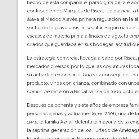
hecho de esta compañía el paradigma de la elabor
contribución de Marqués de Riscal fue esencial a l
álava el Médoc Alavés, primera regulación en la e
sector de la grave crisis finisecular. Según narra íñ
escasez de materia prima a finales de siglo, la em
criados que guardaba en sus bodegas, actitud que 
La estrategia comercial llevada a cabo por Riscal 
mercados diversos, por lo que las coyunturas loca
su actividad empresarial. Una vez conseguida una
producto, vinos con crianza, combinado con unos
común permitieron a Riscal salirse de todo ciclo
Después de ochenta y siete años de empresa famili
personas ajenas y actualmente, en 2006, una de las
1945, la familia Aznar, detenta la mayoría de la e
la séptima generación de los Hurtado de Amézaga
El autor explora en "El Marqués que reflotó El Rioj