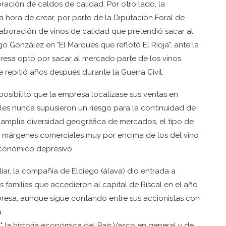
ación de caldos de calidad. Por otro lado, la
a hora de crear, por parte de la Diputación Foral de
laboración de vinos de calidad que pretendió sacar al
igo González en "El Marqués que reflotó El Rioja", ante la
presa optó por sacar al mercado parte de los vinos
repitió años después durante la Guerra Civil.
posibilitó que la empresa localizase sus ventas en
les nunca supusieron un riesgo para la continuidad de
 amplia diversidad geográfica de mercados, el tipo de
 márgenes comerciales muy por encima de los del vino
 económico depresivo
ar, la compañía de Elciego (álava) dio entrada a
 familias que accedieron al capital de Riscal en el año
mpresa, aunque sigue contando entre sus accionistas con
.
a" la historia económica del País Vasco en general y de