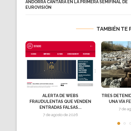
ANDORRA CANTARÁ EN LA PRIMERA SEMIFINAL DE
EUROVISIÓN
TAMBIÉN TE 
WEBS
TRES DETENIDOS POR SABOTEAR
LA 
UE VENDEN
UNA VÍA FERROVIARIA EN...
SAS...
7 de agosto de 2026
e 2026