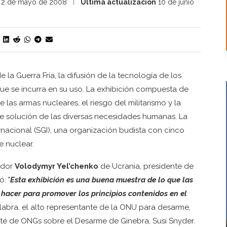
2 de mayo de 2008
Última actualización
10 de junio
 la Guerra Fría, la difusión de la tecnología de los
e se incurra en su uso. La exhibición compuesta de
e las armas nucleares, el riesgo del militarismo y la
e solución de las diversas necesidades humanas. La
rnacional (SGI), una organización budista con cinco
e nuclear.
jador
Volodymyr Yel’chenko
de Ucrania, presidente de
: "
Esta exhibición es una buena muestra de lo que las
acer para promover los principios contenidos en el
palabra, el alto representante de la ONU para desarme,
ité de ONGs sobre el Desarme de Ginebra, Susi Snyder.