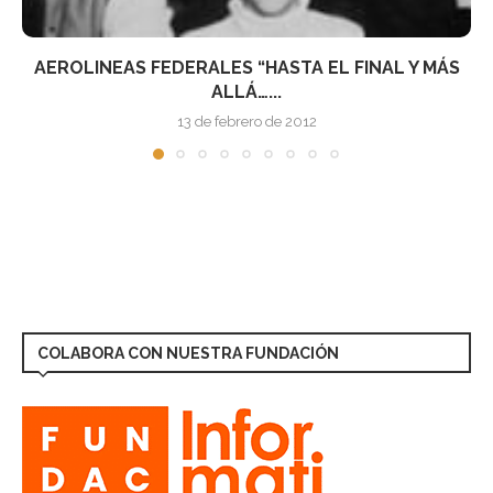
DERALES “HASTA EL FINAL Y MÁS
12NOV: R
ALLÁ…...
13 de febrero de 2012
COLABORA CON NUESTRA FUNDACIÓN