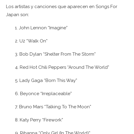
Los artistas y canciones que aparecen en Songs For
Japan son:
1. John Lennon “Imagine”
2. U2 “Walk On”
3. Bob Dylan “Shelter From The Storm”
4. Red Hot Chili Peppers “Around The World”
5. Lady Gaga “Born This Way”
6. Beyonce “Irreplaceable”
7. Bruno Mars “Talking To The Moon”
8. Katy Perry “Firework”
9. Rihanna “Only Girl (In The World)”