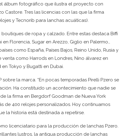
el álbum fotográfico que ilustra el proyecto con
o Castore. Tres las licencias con las que la firma
lojes y Tecnorib para lanchas acuáticas).
p boutiques de ropa y calzado. Entre estas destaca Biffi
ini en Florencia, Sugar en Arezzo, Giglio en Palermo…
 países como España, Países Bajos, Reino Unido, Rusia y
de venta como Harrods en Londres, Nino álvarez en
en Tokyo y Bugatti en Dubai.
P sobre la marca. “En pocas temporadas Pirelli Pzero se
ción. Ha constituido un acontecimiento que nadie se
 de la firma en Bergdorf Goodman de Nueva York
ás de 400 relojes personalizados. Hoy continuamos
e la historia está destinada a repetirse.
omo licenciatario para la producción de lanchas Pzero.
illantes lustros, la antigua producción de lanchas