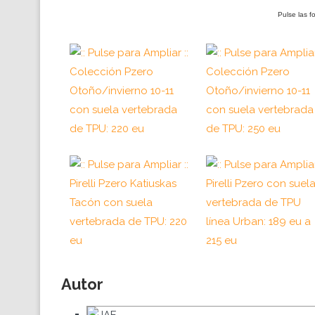
Pulse las f
Autor