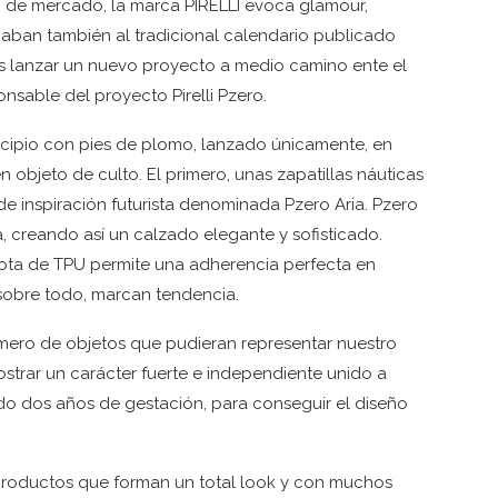
o de mercado, la marca PIRELLI evoca glamour,
caban también al tradicional calendario publicado
os lanzar un nuevo proyecto a medio camino ente el
nsable del proyecto Pirelli Pzero.
ncipio con pies de plomo, lanzado únicamente, en
n objeto de culto. El primero, unas zapatillas náuticas
 inspiración futurista denominada Pzero Aria. Pzero
ana, creando así un calzado elegante y sofisticado.
y bota de TPU permite una adherencia perfecta en
 sobre todo, marcan tendencia.
mero de objetos que pudieran representar nuestro
trar un carácter fuerte e independiente unido a
do dos años de gestación, para conseguir el diseño
 productos que forman un total look y con muchos