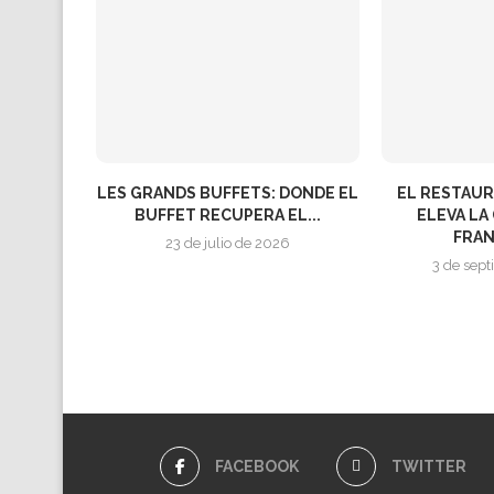
LES GRANDS BUFFETS: DONDE EL
EL RESTAU
BUFFET RECUPERA EL...
ELEVA L
FRAN
23 de julio de 2026
3 de sep
FACEBOOK
TWITTER