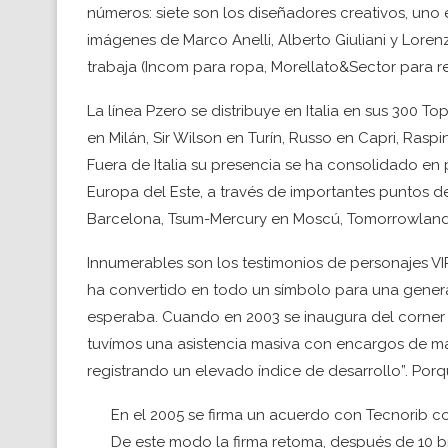
números: siete son los diseñadores creativos, uno 
imágenes de Marco Anelli, Alberto Giuliani y Lorenz
trabaja (Incom para ropa, Morellato&Sector para re
La línea Pzero se distribuye en Italia en sus 300 To
en Milán, Sir Wilson en Turín, Russo en Capri, Rasp
Fuera de Italia su presencia se ha consolidado en
Europa del Este, a través de importantes puntos 
Barcelona, Tsum-Mercury en Moscú, Tomorrowland 
Innumerables son los testimonios de personajes VI
ha convertido en todo un símbolo para una genera
esperaba. Cuando en 2003 se inaugura del corner
tuvímos una asistencia masiva con encargos de m
registrando un elevado índice de desarrollo”. Porqu
En el 2005 se firma un acuerdo con Tecnorib c
De este modo la firma retoma, después de 10 br