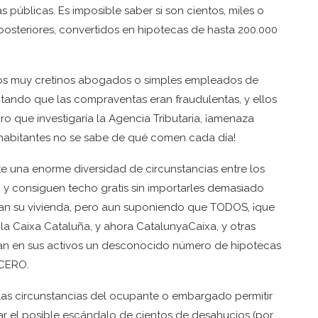
públicas. Es imposible saber si son cientos, miles o
posteriores, convertidos en hipotecas de hasta 200.000
los muy cretinos abogados o simples empleados de
ando que las compraventas eran fraudulentas, y ellos
o que investigaría la Agencia Tributaria, ¡amenaza
 habitantes no se sabe de qué comen cada día!
te una enorme diversidad de circunstancias entre los
n y consiguen techo gratis sin importarles demasiado
lan su vivienda, pero aun suponiendo que TODOS, ¡que
, la Caixa Cataluña, y ahora CatalunyaCaixa, y otras
zan en sus activos un desconocido número de hipotecas
 CERO.
las circunstancias del ocupante o embargado permitir
ar el posible escándalo de cientos de desahucios (por