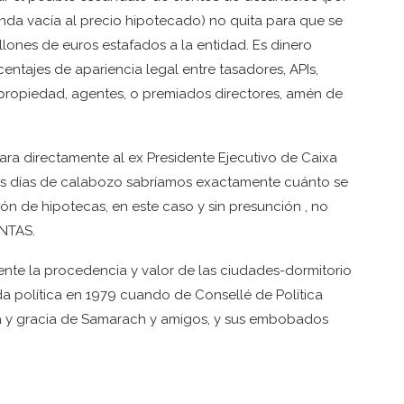
enda vacía al precio hipotecado) no quita para que se
llones de euros estafados a la entidad. Es dinero
ntajes de apariencia legal entre tasadores, APIs,
a propiedad, agentes, o premiados directores, amén de
ara directamente al ex Presidente Ejecutivo de Caixa
tres días de calabozo sabríamos exactamente cuánto se
 de hipotecas, en este caso y sin presunción , no
ENTAS.
ente la procedencia y valor de las ciudades-dormitorio
a política en 1979 cuando de Consellé de Política
obra y gracia de Samarach y amigos, y sus embobados