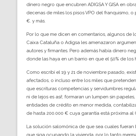
dinero negro que encubren ADIGSA Y GISA en obras 
decenas de miles los pisos VPO del franquismo, o 
€. y más.
Por lo que me dicen en comentarios, algunos de 
Caixa Cataluña o Adigsa les amenazaron argument
autores y firmantes. Pero además había dinero negr
donde las haya en un barrio en que el 50% de los
Como escribí el 19 y 21 de noviembre pasado, exis
afectados, o incluso entre los miles que pretende
que escrituras competencias y servidumbres regu
ni de lejos es así!, formaran un lumpen sin papeles
entidades de crédito en menor medida, contabili
de hasta 200.000 € cuya garantía está próxima al
La solución salomónica de que sea cuales fueran 
que siga ocupando la vivienda, por lo tanto merm