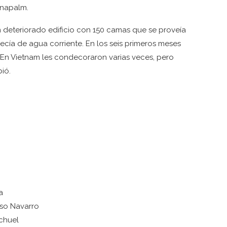
 napalm.
un deteriorado edificio con 150 camas que se proveía
cía de agua corriente. En los seis primeros meses
 En Vietnam les condecoraron varias veces, pero
ió.
a
nso Navarro
chuel