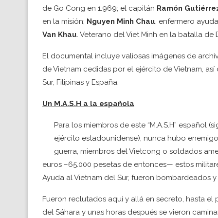
de Go Cong en 1.969; el capitán
Ramón Gutiérre
en la misión;
Nguyen Minh Chau
, enfermero ayuda
Van Khau
. Veterano del Viet Minh en la batalla de 
El documental incluye valiosas imágenes de archiv
de Vietnam cedidas por el ejército de Vietnam, as
Sur, Filipinas y España.
Un M.A.S.H a la española
Para los miembros de este “M.A.S.H” español (si
ejército estadounidense), nunca hubo enemigos,
guerra, miembros del Vietcong o soldados ame
euros –65.000 pesetas de entonces— estos militar
Ayuda al Vietnam del Sur, fueron bombardeados y 
Fueron reclutados aquí y allá en secreto, hasta el
del Sáhara y unas horas después se vieron cami