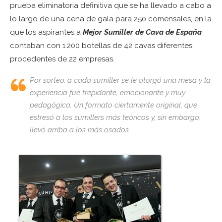
prueba eliminatoria definitiva que se ha llevado a cabo a
lo largo de una cena de gala para 250 comensales, en la
que los aspirantes a
Mejor Sumiller de Cava de España
contaban con 1.200 botellas de 42 cavas diferentes,
procedentes de 22 empresas.
Por sorteo, a cada sumiller se le otorgó una mesa y la
experiencia fue trepidante, emocionante y muy
pedagógica. Un formato ciertamente original, que
estresó a los sumillers más teóricos y, sin embargo,
llevó arriba a los más osados.