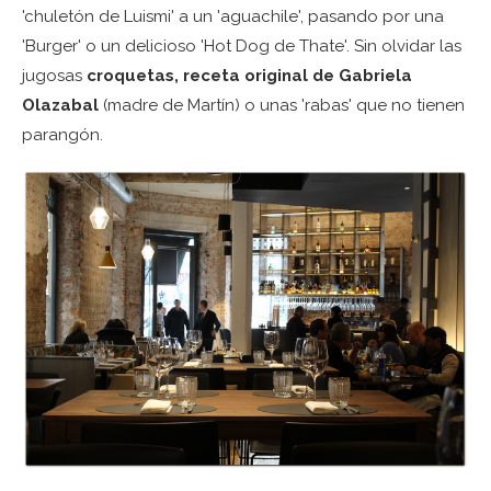
'chuletón de Luismi' a un 'aguachile', pasando por una
'Burger' o un delicioso 'Hot Dog de Thate'. Sin olvidar las
jugosas
croquetas, receta original de Gabriela
Olazabal
(madre de Martín) o unas 'rabas' que no tienen
parangón.