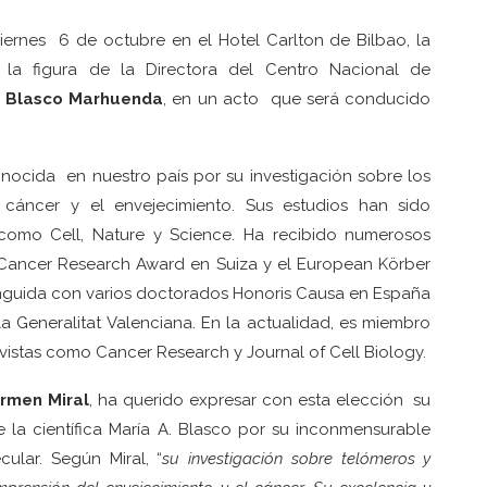
ernes 6 de octubre en el Hotel Carlton de Bilbao, la
r la figura de la Directora del Centro Nacional de
. Blasco Marhuenda
, en un acto que será conducido
ocida en nuestro país por su investigación sobre los
 cáncer y el envejecimiento. Sus estudios han sido
 como Cell, Nature y Science. Ha recibido numerosos
er Cancer Research Award en Suiza y el European Körber
inguida con varios doctorados Honoris Causa en España
 la Generalitat Valenciana. En la actualidad, es miembro
evistas como Cancer Research y Journal of Cell Biology.
rmen Miral
, ha querido expresar con esta elección su
 la científica María A. Blasco por su inconmensurable
ular. Según Miral, “
su investigación sobre telómeros y