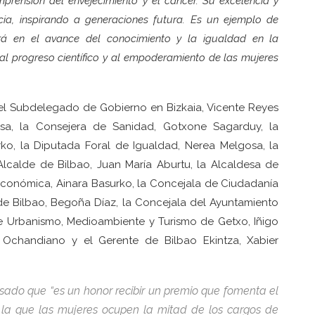
rensión del envejecimiento y el cáncer. Su excelencia y
cia, inspirando a generaciones futura. Es un ejemplo de
rá en el avance del conocimiento y la igualdad en la
al progreso científico y al empoderamiento de las mujeres
, el Subdelegado de Gobierno en Bizkaia, Vicente Reyes
osa, la Consejera de Sanidad, Gotxone Sagarduy, la
o, la Diputada Foral de Igualdad, Nerea Melgosa, la
Alcalde de Bilbao, Juan María Aburtu, la Alcaldesa de
Económica, Ainara Basurko, la Concejala de Ciudadanía
de Bilbao, Begoña Díaz, la Concejala del Ayuntamiento
 de Urbanismo, Medioambiente y Turismo de Getxo, Iñigo
er Ochandiano y el Gerente de Bilbao Ekintza, Xabier
sado que “
es un honor recibir un premio que fomenta el
 la que las mujeres ocupen la mitad de los cargos de