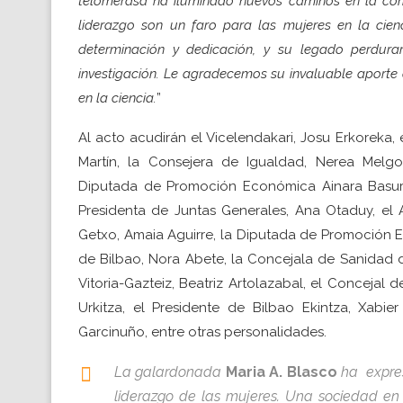
telomerasa ha iluminado nuevos caminos en la comp
liderazgo son un faro para las mujeres en la cien
determinación y dedicación, y su legado perdura
investigación. Le agradecemos su invaluable aporte 
en la ciencia.
”
Al acto acudirán el Vicelendakari, Josu Erkoreka
Martín, la Consejera de Igualdad, Nerea Melg
Diputada de Promoción Económica Ainara Basurk
Presidenta de Juntas Generales, Ana Otaduy, el 
Getxo, Amaia Aguirre, la Diputada de Promoción 
de Bilbao, Nora Abete, la Concejala de Sanidad 
Vitoria-Gazteiz, Beatriz Artolazabal, el Concejal
Urkitza, el Presidente de Bilbao Ekintza, Xabi
Garcinuño, entre otras personalidades.
La galardonada
Maria A. Blasco
ha expre
liderazgo de las mujeres. Una sociedad en