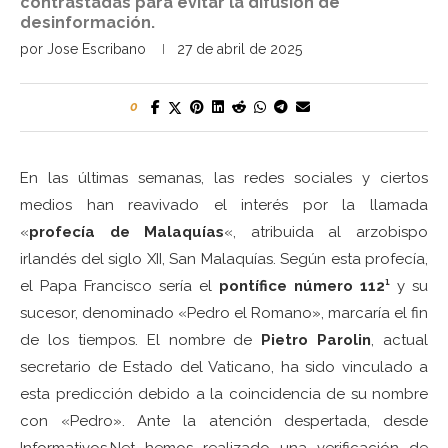
contrastadas para evitar la difusión de
desinformación.
por
Jose Escribano
27 de abril de 2025
0
En las últimas semanas, las redes sociales y ciertos
medios han reavivado el interés por la llamada
«
profecía de Malaquías
«, atribuida al arzobispo
irlandés del siglo XII, San Malaquías.
Según esta profecía,
el Papa Francisco sería el
pontífice número 112¹
y su
sucesor, denominado «Pedro el Romano», marcaría el fin
de los tiempos.
El nombre de
Pietro Parolin
, actual
secretario de Estado del Vaticano, ha sido vinculado a
esta predicción debido a la coincidencia de su nombre
con «Pedro».
Ante la atención despertada, desde
Informativos.Net hemos realizado una verificación de