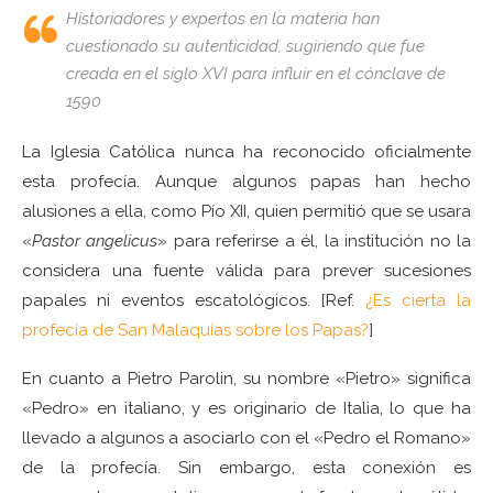
Historiadores y expertos en la materia han
cuestionado su autenticidad, sugiriendo que fue
creada en el siglo XVI para influir en el cónclave de
1590
La Iglesia Católica nunca ha reconocido oficialmente
esta profecía.
Aunque algunos papas han hecho
alusiones a ella, como Pío XII, quien permitió que se usara
«
Pastor angelicus
» para referirse a él, la institución no la
considera una fuente válida para prever sucesiones
papales ni eventos escatológicos. [Ref.
¿Es cierta la
profecía de San Malaquías sobre los Papas?
]
​
En cuanto a Pietro Parolin, su nombre «Pietro» significa
«Pedro» en italiano, y es originario de Italia, lo que ha
llevado a algunos a asociarlo con el «Pedro el Romano»
de la profecía.
Sin embargo, esta conexión es