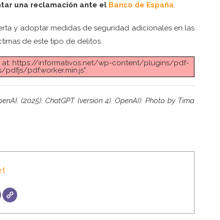
tar una reclamación ante el
Banco de España
.
erta y adoptar medidas de seguridad adicionales en las
ctimas de este tipo de delitos.
t at: https://informativos.net/wp-content/plugins/pdf-
pdfjs/pdf.worker.min.js".
penAI. (2025). ChatGPT (versión 4). OpenAI). Photo by Tima
et