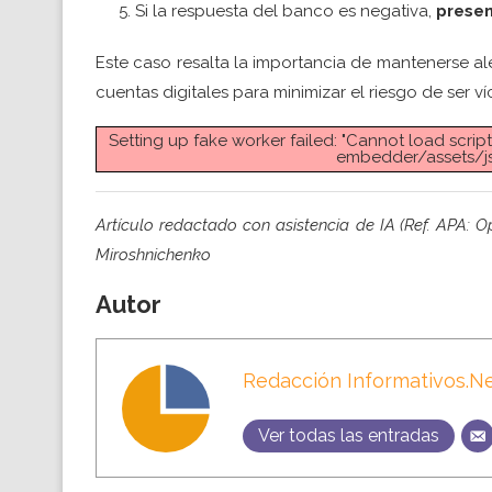
Si la respuesta del banco es negativa,
presen
Este caso resalta la importancia de mantenerse al
cuentas digitales para minimizar el riesgo de ser ví
Setting up fake worker failed: "Cannot load scrip
embedder/assets/js/
Artículo redactado con asistencia de IA (Ref. APA: O
Miroshnichenko
Autor
Redacción Informativos.N
Ver todas las entradas