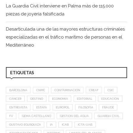
La Guardia Civil interviene en Palma más de 115.000
piezas de joyería falsificada
Desarticulada una de las mayores estructuras criminales
especializadas en el tráfico marítimo de personas en el
Mediterráneo
ETIQUETAS
BARCELONA
CNMC
CONTAMINACIÓN
CREAF
CSIC
CÁNCER
DESTINO
ECONOMÍA
EDITORIAL
EDUCACIÓN
ENTREVISTA
ESTAFA
EUROPOL
FILOSOFÍA
FRAUDE
FV
GEMA CASTELLANO
GESTION DEL AGUA
GUARDIA CIVIL
GUSTAVO EGUSQUIZA
IA
ICAB
ICTA-UAB