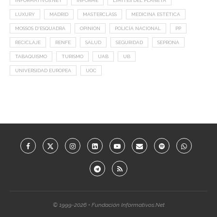
INFORMATIVOS.NET
INFORME
LIMITES DEL PLANETA
LUXURY
MADRID
MASTERCLASS
MEDICINA ESTÉTICA
MOSSOS D'ESQUADRA
OPINIÓN
POLICÍA NACIONAL
PP
RECICLAJE
RENFE
SALUD
SEGURIDAD
SEPRONA
TABAQUISMO
TURISMO
UAB
UB
UNIVERSIDAD EUROPEA
UOC
© 1999-2026 • Fundación Informativos.Net