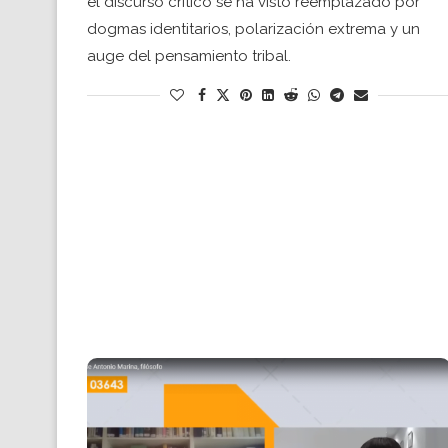
el discurso crítico se ha visto reemplazado por
dogmas identitarios, polarización extrema y un
auge del pensamiento tribal.