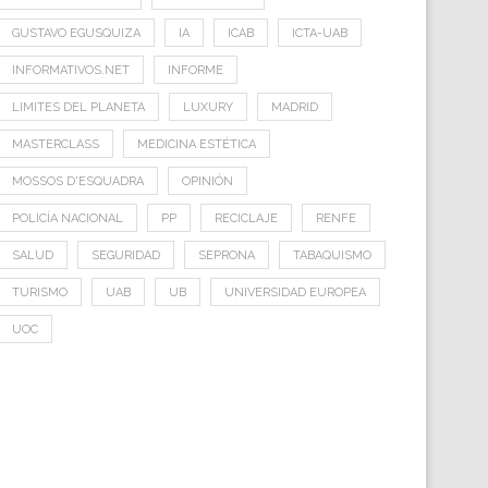
GUSTAVO EGUSQUIZA
IA
ICAB
ICTA-UAB
INFORMATIVOS.NET
INFORME
LIMITES DEL PLANETA
LUXURY
MADRID
MASTERCLASS
MEDICINA ESTÉTICA
MOSSOS D'ESQUADRA
OPINIÓN
POLICÍA NACIONAL
PP
RECICLAJE
RENFE
SALUD
SEGURIDAD
SEPRONA
TABAQUISMO
TURISMO
UAB
UB
UNIVERSIDAD EUROPEA
UOC