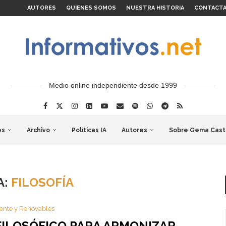
AUTORES
QUIENES SOMOS
NUESTRA HISTORIA
CONTACT
Medio online independiente desde 1999
es
Archivo
Políticas IA
Autores
Sobre Gema Cast
A:
FILOSOFÍA
ente y Renovables
FILOSÓFICO PARA ARMONIZAR