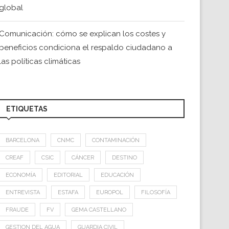
global
Comunicación: cómo se explican los costes y
beneficios condiciona el respaldo ciudadano a
las políticas climáticas
ETIQUETAS
BARCELONA
CNMC
CONTAMINACIÓN
CREAF
CSIC
CÁNCER
DESTINO
ECONOMÍA
EDITORIAL
EDUCACIÓN
ENTREVISTA
ESTAFA
EUROPOL
FILOSOFÍA
FRAUDE
FV
GEMA CASTELLANO
GESTION DEL AGUA
GUARDIA CIVIL