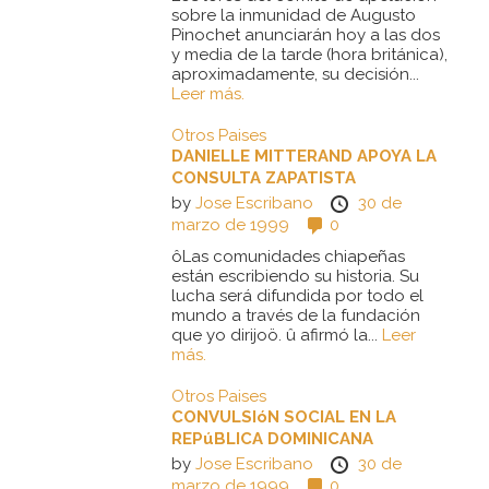
sobre la inmunidad de Augusto
Pinochet anunciarán hoy a las dos
y media de la tarde (hora británica),
aproximadamente, su decisión...
Leer más.
Otros Paises
DANIELLE MITTERAND APOYA LA
CONSULTA ZAPATISTA
by
Jose Escribano
30 de
marzo de 1999
0
ôLas comunidades chiapeñas
están escribiendo su historia. Su
lucha será difundida por todo el
mundo a través de la fundación
que yo dirijoö. û afirmó la...
Leer
más.
Otros Paises
CONVULSIóN SOCIAL EN LA
REPúBLICA DOMINICANA
by
Jose Escribano
30 de
marzo de 1999
0