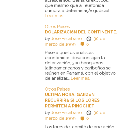
acrescentou. Bernardi explicou
que mesmo que a Telefônica
cumpra a determinaçÃo judicial,...
Leer más.
Otros Paises
DOLARIZACIóN DEL CONTINENTE.
by
Jose Escribano
30 de
marzo de 1999
0
Pese a que los analistas
económicos desaconsejan la
dolarización, 300 banqueros
latinoamericanos y caribeños se
reúnen en Panamá, con el objetivo
de analizar...
Leer más.
Otros Paises
ULTIMA HORA: GARZóN
RECURRIRá SI LOS LORES
PERMITEN A PINOCHET
by
Jose Escribano
30 de
marzo de 1999
0
Los lores del comité de apelación