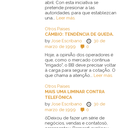
abril. Con esta iniciativa se
pretende presionar a las
autoridades, para que establezcan
una...
Leer más.
Otros Paises
CÂMBIO: TENDÊNCIA DE QUEDA.
by
Jose Escribano
30 de
marzo de 1999
0
Hoje, a opiniÃo dos operadores é
que, como o mercado continua
"irrigado", o BB deve precisar voltar
à carga para segurar a cotaçÃo. O
que chama a atençÃo...
Leer más.
Otros Paises
MAIS UMA LIMINAR CONTRA
TELEFÔNICA
by
Jose Escribano
30 de
marzo de 1999
0
ôDeixou de fazer um série de
negócios, vendas e contatosö,