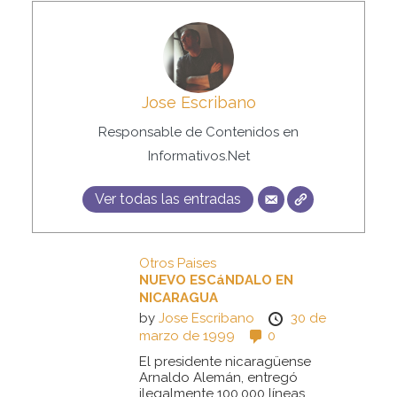
Jose Escribano
Responsable de Contenidos en
Informativos.Net
Ver todas las entradas
Otros Paises
NUEVO ESCáNDALO EN
NICARAGUA
by
Jose Escribano
30 de
marzo de 1999
0
El presidente nicaragüense
Arnaldo Alemán, entregó
ilegalmente 100.000 líneas