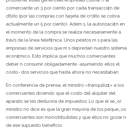
problema: estas generosas empresas cobrar n al
comerciante un 3 por ciento por cada transacci¢n de
d’bito (por las compras con tarjeta de cr’dito se cobra
actualmente un 5 por ciento). Adem s, la autorizaci¢n en
el momento de la compra se realiza necesariamente a
trav’s de la l¡nea telef¢nica. Unos pesitos m s para las
empresas de servicios que m s depredan nuestro sistema
econ¢mico. Esto implica que muchos comerciantes
deber n consumir obligadamente -asumiendo ellos el
costo- dos servicios que hasta ahora no necesitaban.
En conferencia de prensa, el ministro «tranquiliz¢» a los
comerciantes diciendo que el costo del alquiler del
aparato se les deducir¡a de impuestos. Lo que el se_or
ministro no dice es que la gran mayor¡a de los peque_os
comerciantes son monotributistas y que ellos no gozar n
de ese supuesto beneficio.