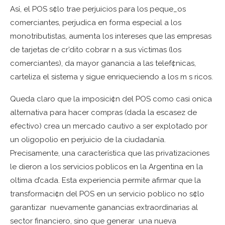
As¡, el POS s¢lo trae perjuicios para los peque_os
comerciantes, perjudica en forma especial a los
monotributistas, aumenta los intereses que las empresas
de tarjetas de cr’dito cobrar n a sus v¡ctimas (los
comerciantes), da mayor ganancia a las telef¢nicas,
carteliza el sistema y sigue enriqueciendo a los m s ricos.
Queda claro que la imposici¢n del POS como casi onica
alternativa para hacer compras (dada la escasez de
efectivo) crea un mercado cautivo a ser explotado por
un oligopolio en perjuicio de la ciudadan¡a.
Precisamente, una caracter¡stica que las privatizaciones
le dieron a los servicios poblicos en la Argentina en la
oltima d’cada. Esta experiencia permite afirmar que la
transformaci¢n del POS en un servicio poblico no s¢lo
garantizar nuevamente ganancias extraordinarias al
sector financiero, sino que generar una nueva