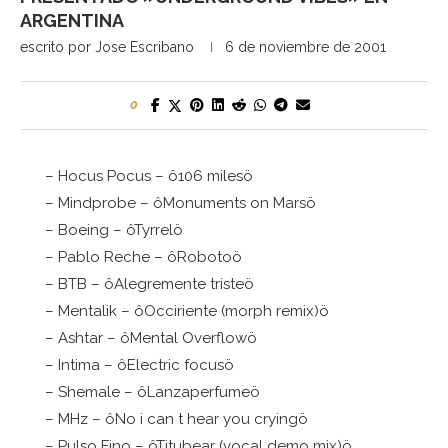
ARGENTINA
escrito por
Jose Escribano
6 de noviembre de 2001
0
– Hocus Pocus – ô106 milesö
– Mindprobe – ôMonuments on Marsö
– Boeing – ôTyrrelö
– Pablo Reche – ôRobotoö
– BTB – ôAlegremente tristeö
– Mentalik – ôOcciriente (morph remix)ö
– Ashtar – ôMental Overflowö
– Intima – ôElectric focusö
– Shemale – ôLanzaperfumeö
– MHz – ôNo i can t hear you cryingö
– Pulso Fino – ôTitubear (vocal demo mix)ö