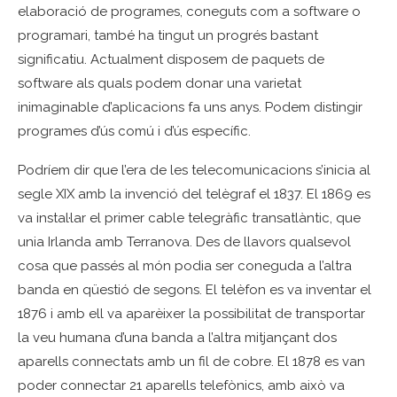
elaboració de programes, coneguts com a software o
programari, també ha tingut un progrés bastant
significatiu. Actualment disposem de paquets de
software als quals podem donar una varietat
inimaginable d’aplicacions fa uns anys. Podem distingir
programes d’ús comú i d’ús específic.
Podríem dir que l’era de les telecomunicacions s’inicia al
segle XIX amb la invenció del telègraf el 1837. El 1869 es
va instal·lar el primer cable telegràfic transatlàntic, que
unia Irlanda amb Terranova. Des de llavors qualsevol
cosa que passés al món podia ser coneguda a l’altra
banda en qüestió de segons. El telèfon es va inventar el
1876 i amb ell va aparèixer la possibilitat de transportar
la veu humana d’una banda a l’altra mitjançant dos
aparells connectats amb un fil de cobre. El 1878 es van
poder connectar 21 aparells telefònics, amb això va