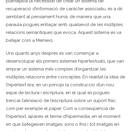
plantejava la necessitat de crear un sistema de
recuperació d’informació de caràcter associatiu, és a dir,
semblant al pensament humà, de manera que una
paraula pogués enllaçar amb qualsevol de les múltiples
relacions semàntiques que evoca. Aquest sistema es va
batejar com a Memex1.
Uns quants anys després es van començar a
desenvolupar els primers sistemes hipertextuals, que van
emprar un sistema més complex d’organitzar les
múltiples relacions entre conceptes. En realitat la idea de
l’hipertext era, en un principi la construcció d’un nou
espai de lectura i escriptura, en el qual es pogués
trencar l’alineació de l’escriptura sobre un suport físic,
com per exemple el paper. Com a conseqüència de
l’hipertext, apareix el terme d’hipermedia, en el moment
en que s’afegeixen imatges, sons o fins i tot imatges en