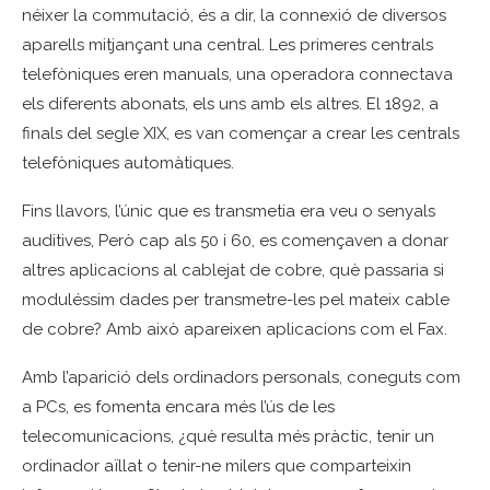
néixer la commutació, és a dir, la connexió de diversos
aparells mitjançant una central. Les primeres centrals
telefòniques eren manuals, una operadora connectava
els diferents abonats, els uns amb els altres. El 1892, a
finals del segle XIX, es van començar a crear les centrals
telefòniques automàtiques.
Fins llavors, l’únic que es transmetia era veu o senyals
auditives, Però cap als 50 i 60, es començaven a donar
altres aplicacions al cablejat de cobre, què passaria si
moduléssim dades per transmetre-les pel mateix cable
de cobre? Amb això apareixen aplicacions com el Fax.
Amb l’aparició dels ordinadors personals, coneguts com
a PCs, es fomenta encara més l’ús de les
telecomunicacions, ¿què resulta més pràctic, tenir un
ordinador aïllat o tenir-ne milers que comparteixin