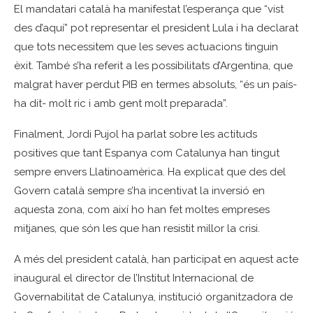
El mandatari català ha manifestat l’esperança que “vist
des d’aquí” pot representar el president Lula i ha declarat
que tots necessitem que les seves actuacions tinguin
èxit. També s’ha referit a les possibilitats d’Argentina, que
malgrat haver perdut PIB en termes absoluts, “és un país-
ha dit- molt ric i amb gent molt preparada”.
Finalment, Jordi Pujol ha parlat sobre les actituds
positives que tant Espanya com Catalunya han tingut
sempre envers Llatinoamèrica. Ha explicat que des del
Govern català sempre s’ha incentivat la inversió en
aquesta zona, com així ho han fet moltes empreses
mitjanes, que són les que han resistit millor la crisi.
A més del president català, han participat en aquest acte
inaugural el director de l’Institut Internacional de
Governabilitat de Catalunya, institució organitzadora de