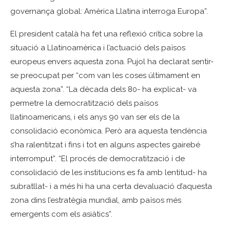
governança global: Amèrica Llatina interroga Europa”.
El president català ha fet una reflexió crítica sobre la
situació a Llatinoamèrica i l’actuació dels països
europeus envers aquesta zona. Pujol ha declarat sentir-
se preocupat per “com van les coses últimament en
aquesta zona”. “La dècada dels 80- ha explicat- va
permetre la democratització dels països
llatinoamericans, i els anys 90 van ser els de la
consolidació econòmica. Però ara aquesta tendència
s’ha ralentitzat i fins i tot en alguns aspectes gairebé
interromput”. “El procés de democratització i de
consolidació de les institucions es fa amb lentitud- ha
subratllat- i a més hi ha una certa devaluació d’aquesta
zona dins l’estratègia mundial, amb països més
emergents com els asiàtics”.