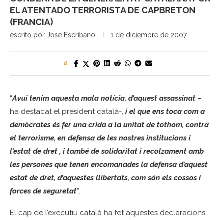
EL ATENTADO TERRORISTA DE CAPBRETON
(FRANCIA)
escrito por
Jose Escribano
1 de diciembre de 2007
0
“
Avui tenim aquesta mala notícia, d’aquest assassinat
–
ha destacat el president català-,
i el que ens toca com a
demòcrates és fer una crida a la unitat de tothom, contra
el terrorisme, en defensa de les nostres institucions i
l’estat de dret , i també de solidaritat i recolzament amb
les persones que tenen encomanades la defensa d’aquest
estat de dret, d’aquestes llibertats, com són els cossos i
forces de seguretat
”.
El cap de l’executiu català ha fet aquestes declaracions