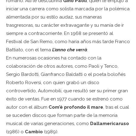
romano. Allí le descubriría
Gino Paoli
, quien le empujó a
iniciar una carrera como solista marcada por la polémica
alimentada por su estilo audaz, sus maneras
trasgresoras, su carácter extravagante y su manía de ir
siempre a contracorriente. En 1968 se presentó al
Festival de San Remo, como haría años más tarde Franco
Battiato, con el tema
L’anno che verrà
.
En numerosas ocasiones ha contado con la
colaboración de otros autores, como Paoli y Tenco,
Sergio Bardotti, Gianfranco Baldatti o el poeta boloñés
Roberto Roversi, con quien grabó un disco
controvertido, Automobili, que resultó ser su primer gran
éxito de ventas. Fue en 1977 cuando se estrenó como
autor con el álbum
Com’è profondo il mare
, tras el cual
se suceden discos que forman parte de la memoria
musical de varias generaciones, como
Dallamericaruso
(1986) o
Cambio
(1989).