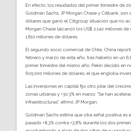
En efecto, los resultados del primer trimestre de
Goldman Sachs, JP Morgan Chase y Citibank, son a
dólares que ganó el Citigroup situación que no aco
Morgan Chase lalcanzó los US$ 2.140 millones de
1.810 millones de dólares.
El segundo socio comercial de Chile, China report
febrero y marzo de esta año, tras haberlo en un 6,8
primer trimestre del mismo año. Pekín decidió en
605.000 millones de dólares, el que engloba invers
Las inversiones en capital fijo otro pilar del crecim
zonas urbanas y +30,3% en marzo. "Se han aceler
infraestructuras", afirmó JP Morgan.
Goldman Sachs estima que otra señal positiva es el
pasado +8,3% contra +3,8% durante los dos primero
acostumbrado a alzas de dos cifras de su producció