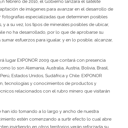
n febrero de 2010, el Gobierno lanzara el satélite
aptación de imágenes para avanzar en el desarrollo de
ar fotografías especializadas que determinen posibles
y a su vez, los tipos de minerales posibles de ubicar,
hile no ha desarrollado, por lo que de aprobarse su
a sumar esfuerzos para igualar, y en lo posible, alcanzar,
tendrá lugar EXPONOR 2009 que contará con presencia
mo lo son Alemania, Australia, Austria, Bolivia, Brasil,
, Perú, Estados Unidos, Sudáfrica y Chile. EXPONOR
n, tecnologías y conocimientos de productos y
técnicos relacionados con el rubro minero que visitarán
 han ido tomando a lo largo y ancho de nuestra
ecimiento estén comenzando a surtir efecto lo cual abre
en invirtiendo en otros territorios verán reforzada su