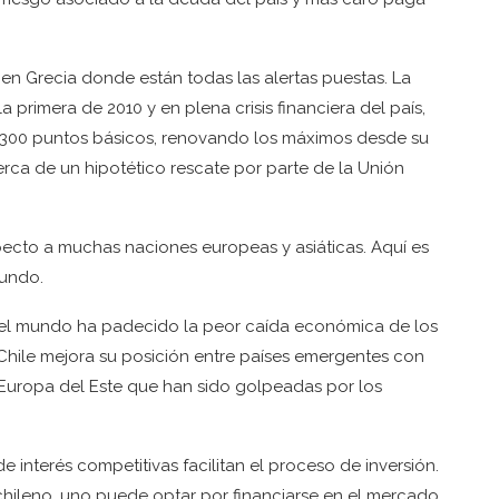
en Grecia donde están todas las alertas puestas. La
primera de 2010 y en plena crisis financiera del país,
s 300 puntos básicos, renovando los máximos desde su
rca de un hipotético rescate por parte de la Unión
pecto a muchas naciones europeas y asiáticas. Aquí es
mundo.
 el mundo ha padecido la peor caída económica de los
Chile mejora su posición entre países emergentes con
 Europa del Este que han sido golpeadas por los
e interés competitivas facilitan el proceso de inversión.
chileno, uno puede optar por financiarse en el mercado