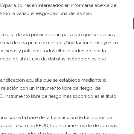
 España, lo hacen interesados en informarse acerca del
endo la variable riesgo-país una de las más
te a la deuda pública de un país es lo que se asocia al
forma de una prima de riesgo. ¿Qué factores influyen en
ancieros y políticos, todos ellos pueden afectar la
edir, de ahí el uso de distintas metodologías que
tificación aquella que se establece mediante el
relación con un instrumento libre de riesgo, de
El instrumento libre de riesgo más socorrido es el título
ona sobre la base de la transacción de los bonos de
os del Tesoro de EEUU, los instrumentos de deuda más
el riesgo asociado a la deuda del país y más caro paga