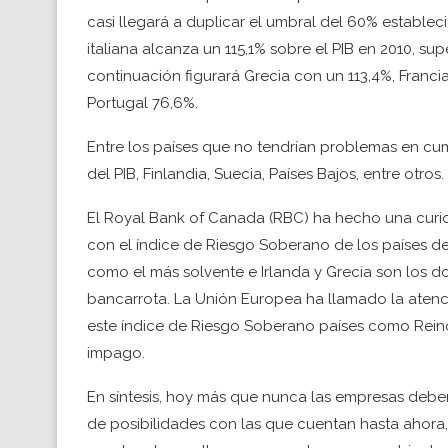
casi llegará a duplicar el umbral del 60% establec
italiana alcanza un 115,1% sobre el PIB en 2010, su
continuación figurará Grecia con un 113,4%, Francia
Portugal 76,6%.
Entre los países que no tendrían problemas en cump
del PIB, Finlandia, Suecia, Países Bajos, entre otros.
El Royal Bank of Canada (RBC) ha hecho una curios
con el índice de Riesgo Soberano de los países 
como el más solvente e Irlanda y Grecia son los d
bancarrota. La Unión Europea ha llamado la aten
este índice de Riesgo Soberano países como Reino 
impago.
En síntesis, hoy más que nunca las empresas deben
de posibilidades con las que cuentan hasta ahora