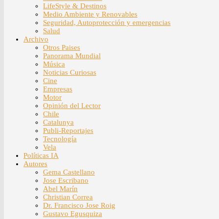
LifeStyle & Destinos
Medio Ambiente y Renovables
Seguridad, Autoprotección y emergencias
Salud
Archivo
Otros Paises
Panorama Mundial
Música
Noticias Curiosas
Cine
Empresas
Motor
Opinión del Lector
Chile
Catalunya
Publi-Reportajes
Tecnología
Vela
Políticas IA
Autores
Gema Castellano
Jose Escribano
Abel Marín
Christian Correa
Dr. Francisco Jose Roig
Gustavo Egusquiza