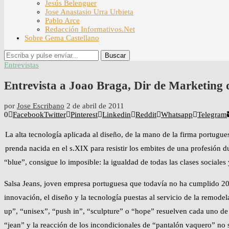
Jesús Belenguer
Jose Anastasio Urra Urbieta
Pablo Arce
Redacción Informativos.Net
Sobre Gema Castellano
Buscar
Entrevistas
Entrevista a Joao Braga, Dir de Marketing 
por
Jose Escribano
2 de abril de 2011
0
Facebook
Twitter
Pinterest
Linkedin
Reddit
Whatsapp
Telegram
La alta tecnología aplicada al diseño, de la mano de la firma portugues
prenda nacida en el s.XIX para resistir los embites de una profesión du
“blue”, consigue lo imposible: la igualdad de todas las clases sociales 
Salsa Jeans, joven empresa portuguesa que todavía no ha cumplido 20 
innovación, el diseño y la tecnología puestas al servicio de la remode
up”, “unisex”, “push in”, “sculpture” o “hope” resuelven cada uno d
“jean” y la reacción de los incondicionales de “pantalón vaquero” no 