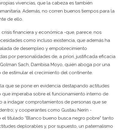
propias vivencias, que la cabeza es también
umanitaria. Además, no corren buenos tiempos para la
te de ello.
crisis financiera y económica -que, parece, nos
necesidades como incluso existencia, que además ha
scalada de desempleo y empobrecimiento
das por personalidades de, a priori, justificada eficacia
e Golman Sach, Dambisa Moyo, quién aboga por una
o de estimular el crecimiento del continente.
n la que se pone en evidencia destapando actitudes
o que imperaba sobre el funcionamiento interno de
celo a indagar comprotamientos de personas que se
dentro; y cooperantes como Gustau Nerín -
 el titulado “Blanco bueno busca negro pobre” tanto
itudes deplorables y, por supuesto, un paternalismo