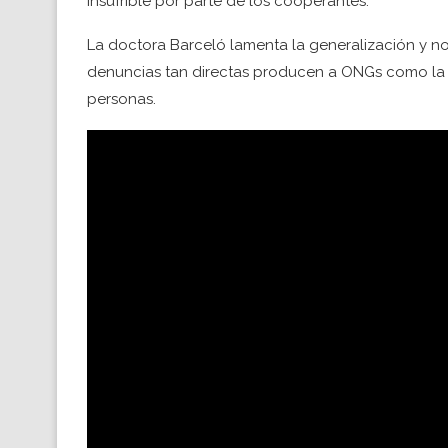
insufrible por parte de los cooperantes.
La doctora Barceló lamenta la generalización y no
denuncias tan directas producen a ONGs como la s
personas.