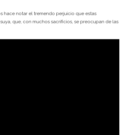
s hace notar el tremendo perjuicio que estas
uya, que, con muchos sacrificios, se preocupan de las