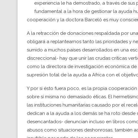
experiencia le ha demostrado, a través de sus 
fundamental a la hora de gestionar la ayuda h
cooperación y la doctora Barceló es muy conscien
A la retracción de donaciones respaldada por una 
obligará a replantearnos tanto las prioridades y 
sumido a muchos países desarrollados en una e
discreccional- hay que unir las crudas críticas verti
como la directora de investigación económica d
supresión total de la ayuda a Africa con el objetiv
Y por si ésto fuera poco, es la propia cooperació
sobre sí misma no demasiado éticas. El hermetism
las instituciones humanitarias causado por el re
dedican a la ayuda a los demás se ha roto desde 
desencantados- denuncian incluso en libros como
abusos como situaciones deshonrosas, también act