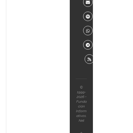
©
1999-
2026 •
Funda
ción
Inform
ativos.
Net