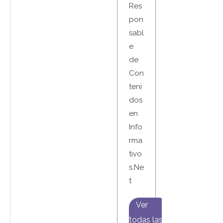
Res
pon
sabl
e
de
Con
teni
dos
en
Info
rma
tivo
s.Ne
t
Ver
todas las