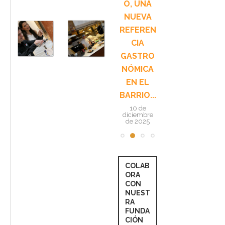
GRANDS
O, UNA
ESPOSIT
R
BUFFETS:
NUEVA
O
DONDE
REFEREN
CONQUIS
A
EL
CIA
TA
I
BUFFET
GASTRO
MADRID
RECUPER
NÓMICA
DESDE
G
A EL...
EN EL
CHAMBER
BARRIO...
Í CON
F
23 de julio de
2026
GIANNA...
10 de
diciembre
de 2025
13 de
noviembre
s
de 2025
COLAB
ORA
CON
NUEST
RA
FUNDA
CIÓN